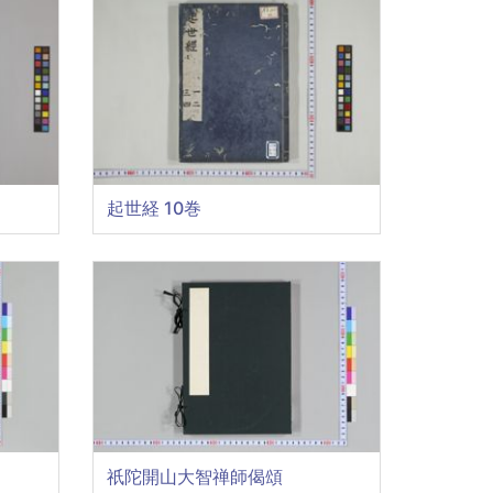
起世経 10巻
祇陀開山大智禅師偈頌