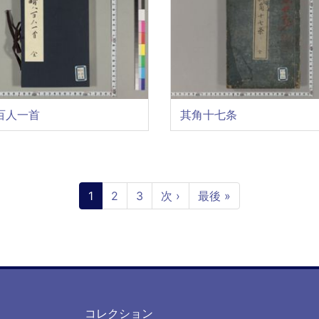
百人一首
其角十七条
カ
1
ペ
2
ペ
3
次
次 ›
最
最後 »
レ
ー
ー
ペ
終
ン
ジ
ジ
ー
ペ
ト
ジ
ー
ペ
ジ
ー
ジ
フ
フ
コレクション