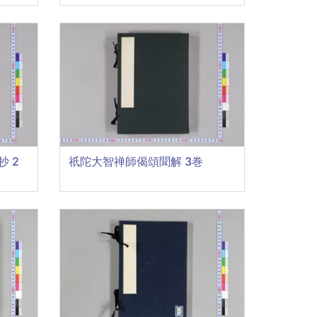
 2
祇陀大智禅師偈頌聞解 3巻