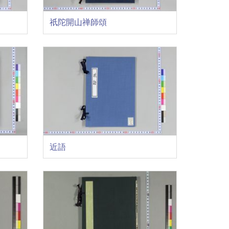
祇陀開山禅師頌
近語