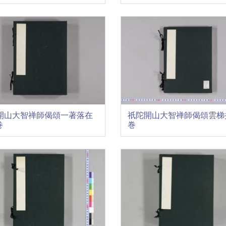
開山大智禅師偈頌一著落在
祇陀開山大智禅師偈頌雲梯抄
巻
巻