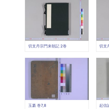
切支丹宗門来朝記 2巻
切支
玉纂 巻7,8
起信