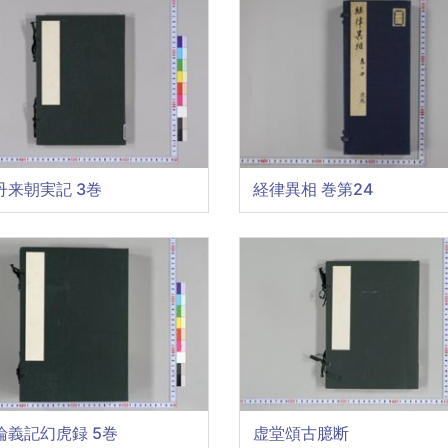
丹来朝実記 3巻
経律異相 巻第24
論義記幻虎録 5巻
虚堂頌古臆断