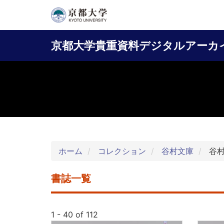
メ
イ
Main
ン
京都大学貴重資料デジタルアーカ
コ
navigation
ン
テ
ン
ツ
に
移
動
ホーム
コレクション
谷村文庫
谷村
書誌一覧
1 - 40 of 112