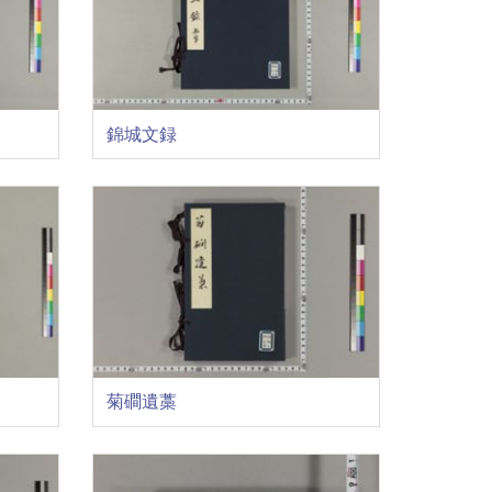
錦城文録
菊磵遺藁