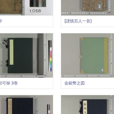
抄
[謹慎百人一首]
献可禄 3巻
金銀幣之図