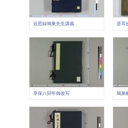
近思録鳩巣先生講義
逆耳
享保八卯年御改写
鳩巣