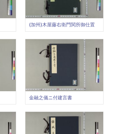
(加州)木屋藤右衛門関所御仕置
金融之儀ニ付建言書