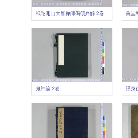
祇陀開山大智禅師偈頌弁解 2巻
義堂
鬼神論 2巻
謹身