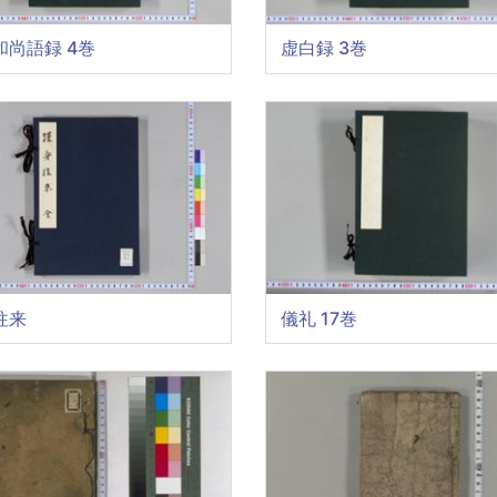
和尚語録 4巻
虚白録 3巻
往来
儀礼 17巻