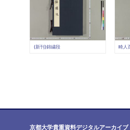
(新刊)錦繍段
畸人
ペ
ー
ジ
送
り
京都大学貴重資料デジタルアーカイブ