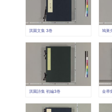
淇園文集 3巻
鳩巣
淇園詩集 初編3巻
金帚集