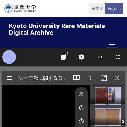
Skip
日本語
English
to
main
Kyoto University Rare Materials
content
Digital Archive
Toggle
naviga