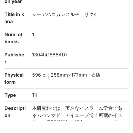
on year
Title in k
シーアハニカンスルチョサク4
ana
Num. of
1
books
Publishe
1304h(1886AD)
r
Physical
596 p. ; 258mm×177mm ; 石版
form
Type
刊
Descripti
本研究科では、著名なイスラーム学者であ
on
るムハンマド・アイユーブ博士所蔵のイス
ラーム学関係資料を購入し、ムハンマド・
アイユーブ・コレクションとして整理し