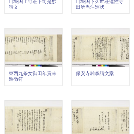
山城国上野荘下司是妙
山城国下久世荘蓮性寺
請文
田所当注進状
東西九条女御田年貢未
保安寺雑掌請文案
進徴符