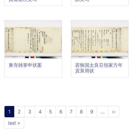
東寺雑掌申状案
若狭国太良荘領家方年
貢算用状
Pagination
Current
1
Page
2
Page
3
Page
4
Page
5
Page
6
Page
7
Page
8
Page
9
…
Next
››
page
page
Last
last »
page