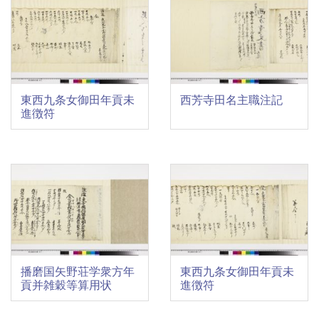
東西九条女御田年貢未
西芳寺田名主職注記
進徴符
播磨国矢野荘学衆方年
東西九条女御田年貢未
貢并雑穀等算用状
進徴符