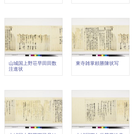
山城国上野荘早田田数
東寺雑掌頼勝陳状写
注進状