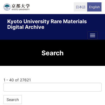
Skip
日本語
English
to
main
Kyoto University Rare Materials
content
Digital Archive
Toggle
naviga
Search
1 - 40 of 27621
Search