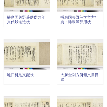
播磨国矢野荘供僧方年
播磨国矢野荘学衆方年
貢代銭送進状
貢・雑穀等算用状
地口料足支配状
大勝金剛方所領文書目
録