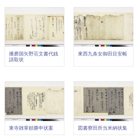
播磨国矢野荘文書代銭
東西九条女御田目安帳
請取状
東寺雑掌頼勝申状案
図書寮田所当米納状集