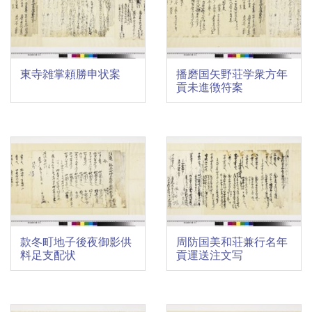
東寺雑掌頼勝申状案
播磨国矢野荘学衆方年
貢未進徴符案
款冬町地子後夜御影供
周防国美和荘兼行名年
料足支配状
貢運送注文写