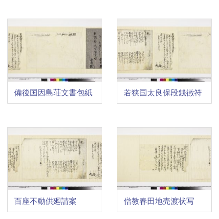
備後国因島荘文書包紙
若狭国太良保段銭徴符
百座不動供廻請案
僧教春田地売渡状写