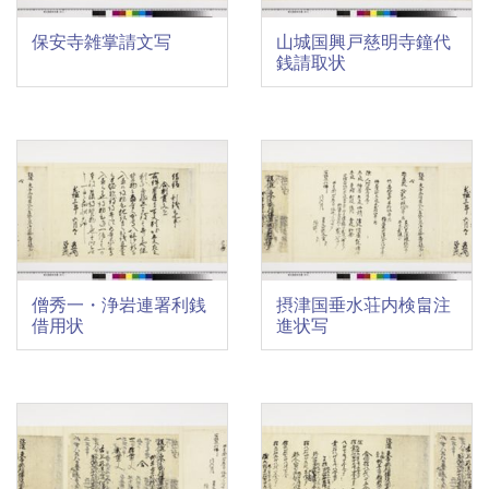
保安寺雑掌請文写
山城国興戸慈明寺鐘代
銭請取状
僧秀一・浄岩連署利銭
摂津国垂水荘内検畠注
借用状
進状写