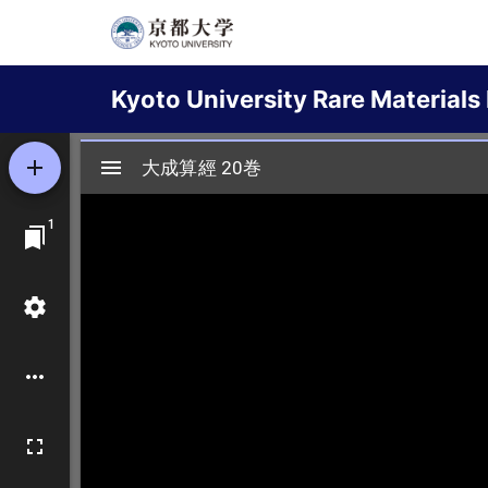
Skip
to
Main
main
Kyoto University Rare Materials 
content
navigation