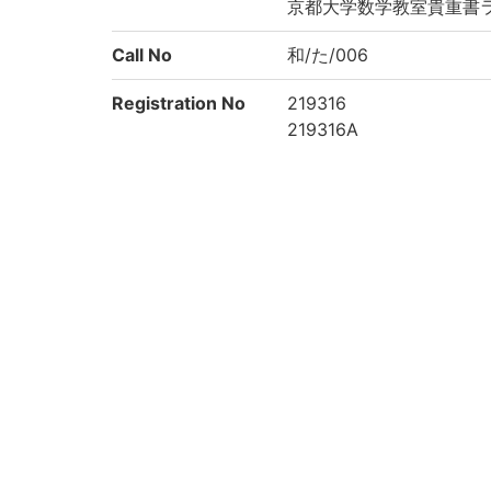
京都大学数学教室貴重書ラ
Call No
和/た/006
Registration No
219316
219316A
219316B
219316C
219316D
219316E
219316F
219316G
219316H
219316I
219316J
219316K
219316L
219316M
219316N