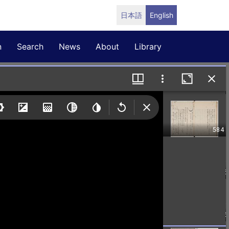
日本語
English
n
Search
News
About
Library