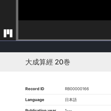
大成算經 20巻
Record ID
RB00000166
Language
日本語
Publication year
1---