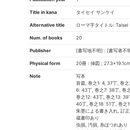
Title in kana
タイセイ サンケイ
Alternative title
ローマ字タイトル: Taisei s
Num. of books
20
Publisher
[書写地不明] : [書写者不明
Physical form
20冊 : 挿図 ; 27.3×19.1c
Note
写本
首篇, 巻之1: 4, 37丁, 巻之
6: 43丁, 巻之7: 38丁, 巻之
巻之12: 43丁, 巻之13: 39
40丁, 巻之18: 51丁, 巻之1
朱墨による書き入れ, 訂
蔵書印あり
虫損, 汚損, 糸ほつれあり