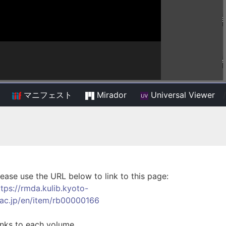
マニフェスト
Mirador
Universal Viewer
/
lease use the URL below to link to this page:
ttps://rmda.kulib.kyoto-
.ac.jp/en/item/rb00000166
inks to each volume