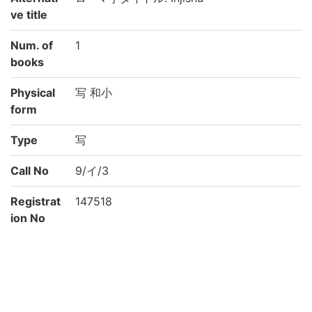
ve title
Num. of
1
books
Physical
写 和小
form
Type
写
Call No
9/イ/3
Registrat
147518
ion No
NDC
821.1
KSH
韻学 説文
Creation
2002