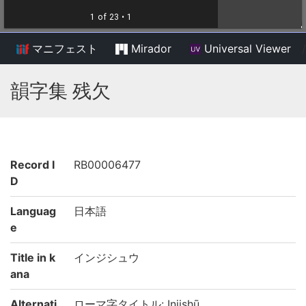
マニフェスト
Mirador
Universal Viewer
/
韻字集 残欠
Record I
RB00006477
D
Languag
日本語
e
Title in k
インジシュウ
ana
Alternati
ローマ字タイトル: Injishū