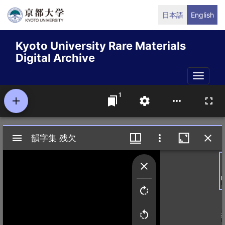
Skip
日本語
English
to
main
Kyoto University Rare Materials
content
Digital Archive
Toggle
naviga