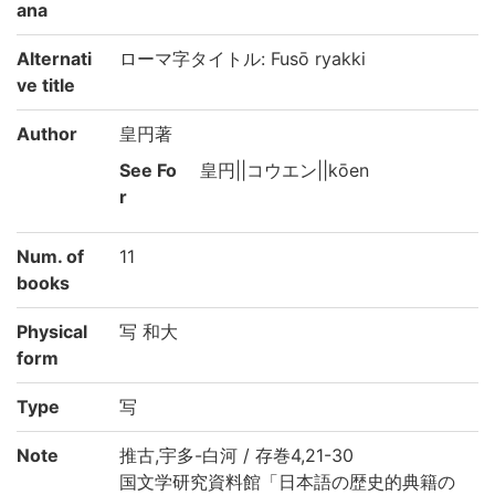
ana
Alternati
ローマ字タイトル: Fusō ryakki
ve title
Author
皇円著
See Fo
皇円||コウエン||kōen
r
Num. of
11
books
Physical
写 和大
form
Type
写
Note
推古,宇多-白河 / 存巻4,21-30
国文学研究資料館「日本語の歴史的典籍の