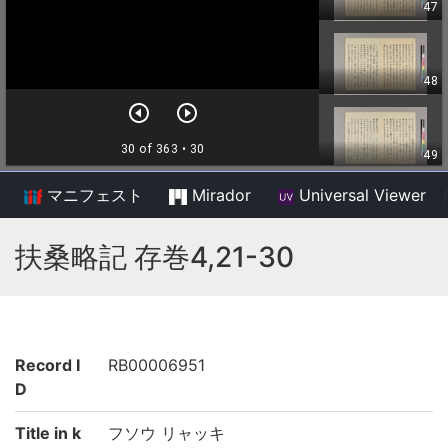
マニフェスト
Mirador
Universal Viewer
/
扶桑略記 存巻4,21-30
Record I
RB00006951
D
Title in k
フソウ リャッキ