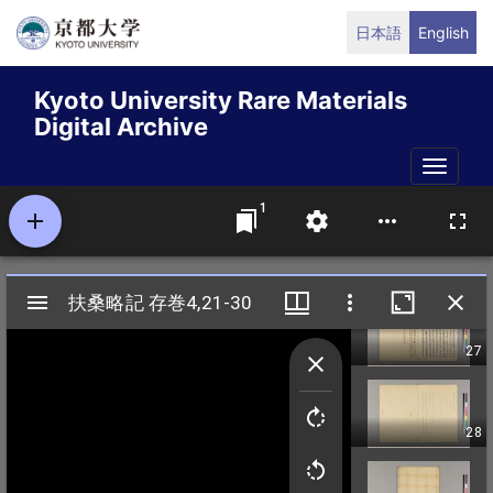
Skip
日本語
English
to
main
Kyoto University Rare Materials
content
Digital Archive
Toggle
naviga