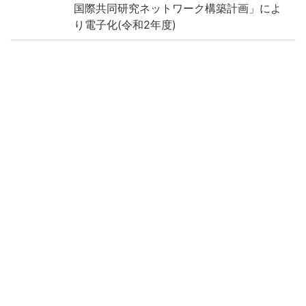
国際共同研究ネットワーク構築計画」によ
り電子化(令和2年度)
Call No
1/フ/2
Registrat
146735
ion No
Creation
2020
year
List No
平松-0025
KYOT-06474
Rights
Guide for
https://rmda.kulib.kyoto-u.ac.jp/en/reuse