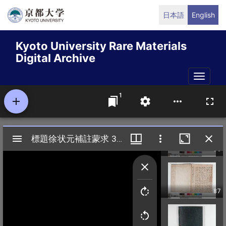
Skip
日本語
English
to
main
Kyoto University Rare Materials
content
Digital Archive
Toggle
naviga