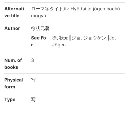
Alternati
ローマ字タイトル: Hyōdai jo jōgen hochū
ve title
mōgyū
Author
徐状元著
See Fo
徐, 状元||ジョ, ジョウゲン||Jo,
r
Jōgen
Num. of
3
books
Physical
写
form
Type
写
Call No
5-67/ヒ/2貴
Registrat
926352