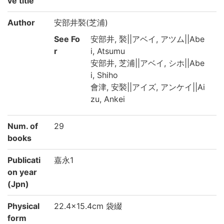
ve title
Author
安部井褧(芝浦)
See Fo
安部井, 褧||アベイ, アツム||Abe
r
i, Atsumu
安部井, 芝浦||アベイ, シホ||Abe
i, Shiho
會津, 安褧||アイズ, アンケイ||Ai
zu, Ankei
Num. of
29
books
Publicati
嘉永1
on year
(Jpn)
Physical
22.4×15.4cm 袋綴
form