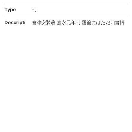
Type
刊
Descripti
會津安褧著 嘉永元年刊 題簽にはただ四書輯
on
疏とあり 灌園石津発(石津発三郎)が朱墨を
以て批評を加へたり 後裔石津 (出典: 鈴鹿目
録上巻 p.100)
Note
第1冊見返しに「嘉永元年戊申鐫」。序(1)末
に「天保十五年夏五月中浣/紫溟古賀煜撰
(印2ケ)/門人生方寛書(印)」、序(2)末に
「天保十四年歳在癸卯季冬會津安褧書」
Call No
1-66/シ/1貴
Registrat
23880
ion No
Kokusho
(4-083p.) 四書訓蒙輯疏 || シショクンモウ
So-moku
シュウソ