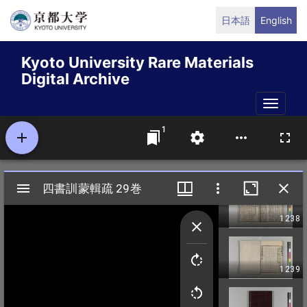
Skip
日本語
English
to
main
Kyoto University Rare Materials
content
Digital Archive
Toggle
naviga