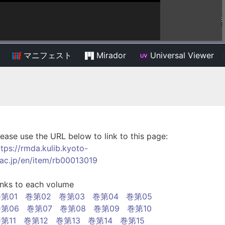
マニフェスト
Mirador
Universal Viewer
/
lease use the URL below to link to this page:
ttps://rmda.kulib.kyoto-
.ac.jp/en/item/rb00013019
inks to each volume
第01
巻第02
巻第03
巻第04
巻第05
第06
巻第07
巻第08
巻第09
巻第10
第11
巻第12
巻第13
巻第14
巻第15