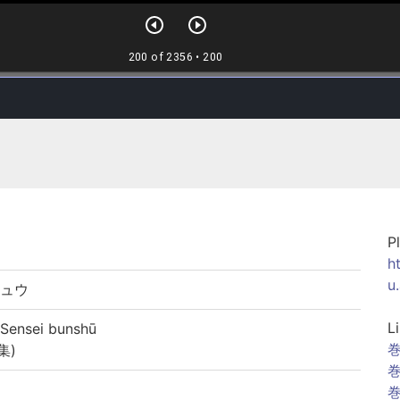
P
h
u
シュウ
L
ensei bunshū
巻
集)
巻
巻