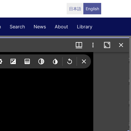
日本語
English
n
Search
News
About
Library