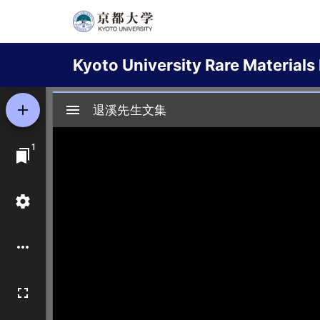
Skip
to
Main
main
Kyoto University Rare Materials 
content
navigation