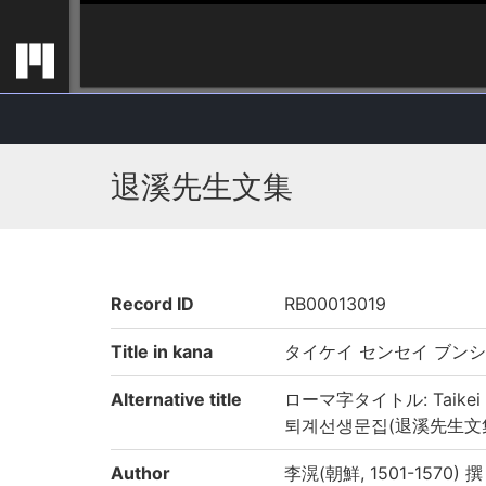
退溪先生文集
Record ID
RB00013019
Title in kana
タイケイ センセイ ブン
Alternative title
ローマ字タイトル: Taikei S
퇴계선생문집(退溪先生文
Author
李滉(朝鮮, 1501-1570) 撰