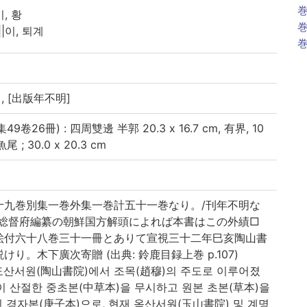
巻
이, 황
巻
||이, 퇴계
巻
, [出版年不明]
9卷26冊) : 四周雙邊 半郭 20.3 x 16.7 cm, 有界, 10
 30.0 x 20.3 cm
十九巻別集一巻外集一巻計五十一巻なり。/刊年不明な
鮮総督府編纂の朝鮮国方解頭によれば本書はこの外績□
絵付六十八巻三十一冊とありて宣視三十二年巳亥陶山書
り。木下廣次寄贈 (出典: 鈴鹿目録上巻 p.107)
도산서원(陶山書院)에서 조목(趙穆)의 주도로 이루어졌
이 산절한 중초본(中草本)을 무시하고 원본 초본(草本)을
 경자본(庚子本)으로, 현재 옥산서원(玉山書院) 및 계명