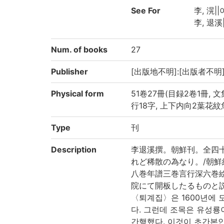
See For
李, 滉||
李, 退溪
Num. of books
27
Publisher
[出版地不明]:[出版者不明]
Physical form
51卷27冊(目録2卷1冊, 文集4
行18字, 上下内向2葉花紋魚尾 ;
Type
刊
Description
李退溪撰。朝鮮刊。全四
れど稀散の為なり。/朝
八巻年譜三巻言行深六巻
院にて開板したるものと説け
〈퇴계집〉은 1600년에 
다. 그런데 조목은 유성룡
간행했다. 이것이 초간본인