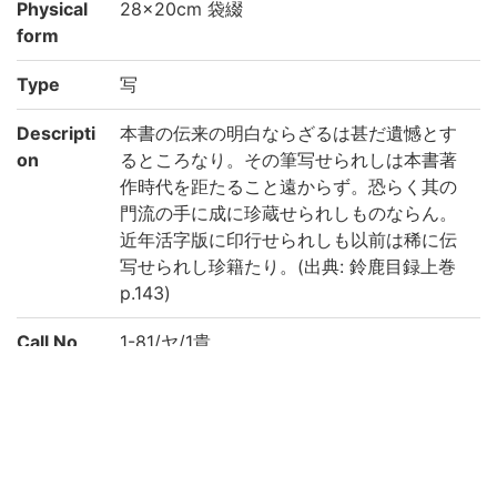
Physical
28×20cm 袋綴
form
Type
写
Descripti
本書の伝来の明白ならざるは甚だ遺憾とす
on
るところなり。その筆写せられしは本書著
作時代を距たること遠からず。恐らく其の
門流の手に成に珍蔵せられしものならん。
近年活字版に印行せられしも以前は稀に伝
写せられし珍籍たり。(出典: 鈴鹿目録上巻
p.143)
Call No
1-81/ヤ/1貴
Registrat
8944
ion No
Kokusho
(7-789p.) 山鹿語類 || ヤマガゴルイ
So-moku