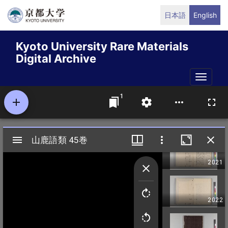
Skip
日本語
English
to
main
Kyoto University Rare Materials
content
Digital Archive
Toggle
naviga