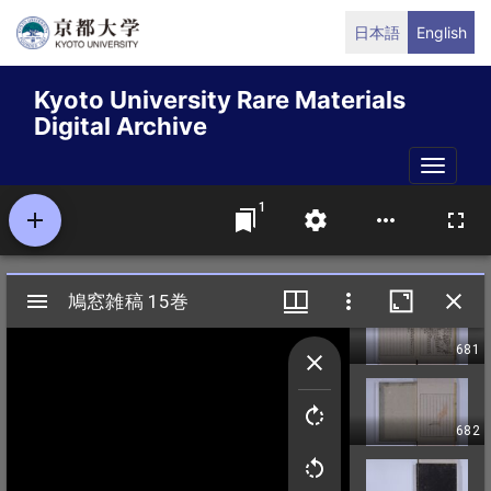
Skip
日本語
English
to
main
Kyoto University Rare Materials
content
Digital Archive
Toggle
naviga