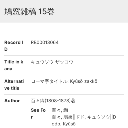
鳩窓雑稿 15巻
Record I
RB00013064
D
Title in k
キュウソウ ザッコウ
ana
Alternati
ローマ字タイトル: Kyūsō zakkō
ve title
Author
百々綯(1808-1878)著
See Fo
百々, 綯
r
百々, 鳩巣||ドド, キュウソウ||D
odo, Kyūsō