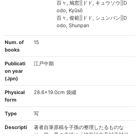
百々, 鳩窓||ドド, キュウソウ||D
odo, Kyūsō
百々, 俊範||ドド, シュンパン||D
odo, Shunpan
Num. of
15
books
Publicati
江戸中期
on year
(Jpn)
Physical
28.6×19.0cm 袋綴
form
Type
写
Descripti
著者自筆原稿を子孫の整理したるものな
on
り。第一冊の表紙に「鳩巣詩文及雑著雑抄