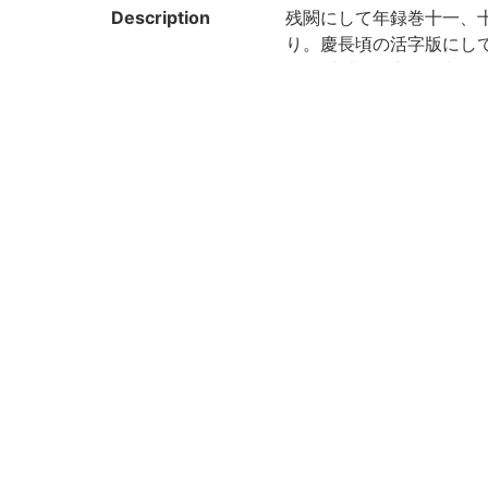
Description
残闕にして年録巻十一、
り。慶長頃の活字版にし
贈。(出典: 鈴鹿目録中巻 p.
Note
慶長古活字
附:東坡紀年録
Call No
4-08/ト/3貴
Registration No
175434
Creation year
2019
Rights
Guide for Conten
https://rmda.kulib.kyoto
t Reuse