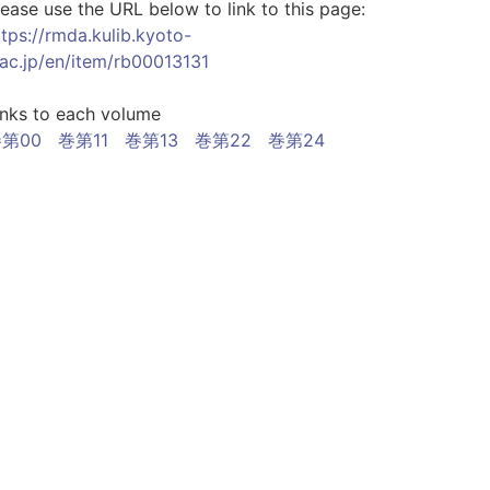
lease use the URL below to link to this page:
ttps://rmda.kulib.kyoto-
.ac.jp/en/item/rb00013131
inks to each volume
第00
巻第11
巻第13
巻第22
巻第24