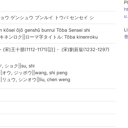
P
h
u
ョウ ゲンシュウ ブンルイ トウバ センセイ シ
L
ei ōjō genshū bunrui Tōba Sensei shi
巻
ネンロク||ローマ字タイトル: Tōba kinenroku
 ・(宋)王十朋(1112-1171)[註]・ (宋)劉辰翁(1232-1297)
ソ, ショク||su, shi
|オウ, ジッポウ||wang, shi peng
|リュウ, シンオウ||liu, chen weng