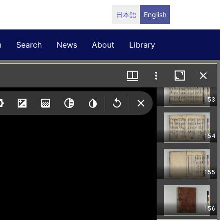
日本語
English
n
Search
News
About
Library