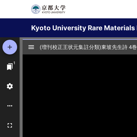
Skip
to
Main
main
Kyoto University Rare Materials 
content
navigation