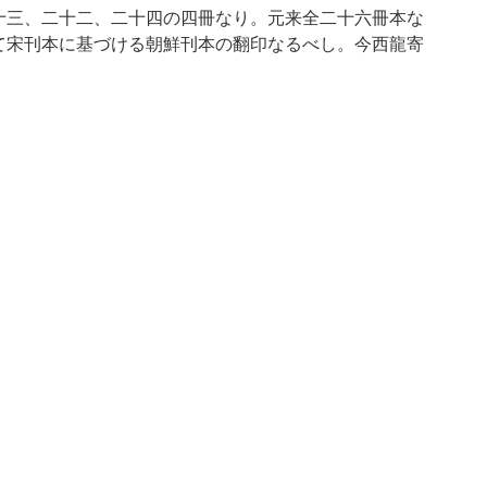
十三、二十二、二十四の四冊なり。元来全二十六冊本な
て宋刊本に基づける朝鮮刊本の翻印なるべし。今西龍寄
44)
-u.ac.jp/en/reuse