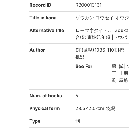
Record ID
RB00013131
Title in kana
ゾウカン コウセイ オウジ
Alternative title
ローマ字タイトル: Zoukan kōs
合綴: 東坡紀年録||トウバ キ
Author
(宋)蘇軾(1036-1101)[撰]
批點
See For
蘇, 軾||
王, 十朋|
劉, 辰翁|
Num. of books
5
Physical form
28.5×20.7cm 袋綴
Type
刊