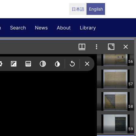
日本語
English
n
Search
News
About
Library