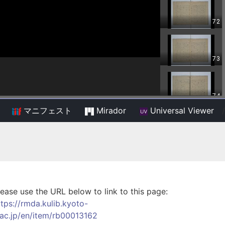
マニフェスト
Mirador
Universal Viewer
/
lease use the URL below to link to this page:
ttps://rmda.kulib.kyoto-
.ac.jp/en/item/rb00013162