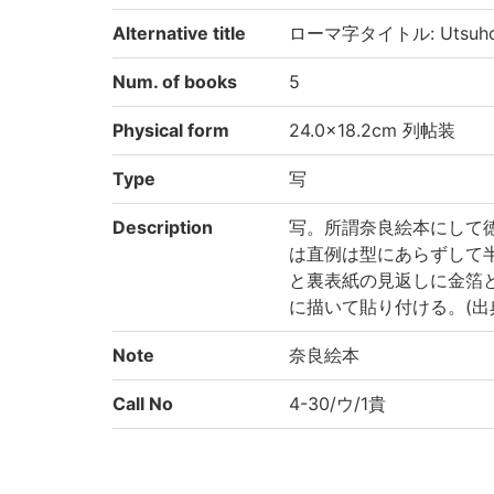
Alternative title
ローマ字タイトル: Utsuho 
Num. of books
5
Physical form
24.0×18.2cm 列帖装
Type
写
Description
写。所謂奈良絵本にして
は直例は型にあらずして
と裏表紙の見返しに金箔
に描いて貼り付ける。(出典:
Note
奈良絵本
Call No
4-30/ウ/1貴
Registration No
86855