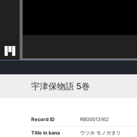
宇津保物語 5巻
Record ID
RB00013162
Title in kana
ウツホ モノガタリ