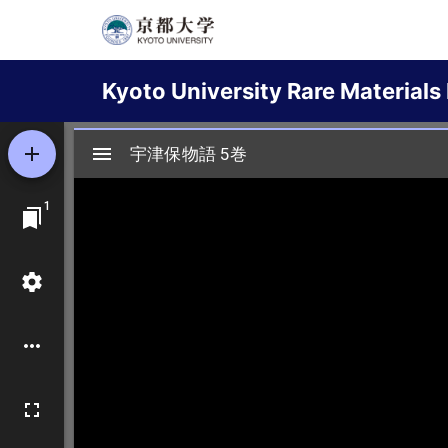
Skip
to
Main
main
Kyoto University Rare Materials 
content
navigation