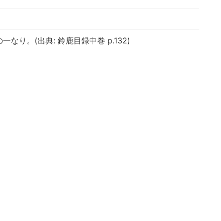
り。(出典: 鈴鹿目録中巻 p.132)
八文舎自笑」刊記「明和九年辰正月吉日 京ふや町せい
八左衛門板」
 || ヤリバナシサンバンツヅキ