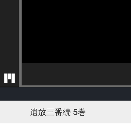
遺放三番続 5巻