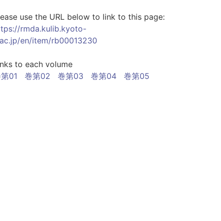
lease use the URL below to link to this page:
ttps://rmda.kulib.kyoto-
.ac.jp/en/item/rb00013230
inks to each volume
第01
巻第02
巻第03
巻第04
巻第05