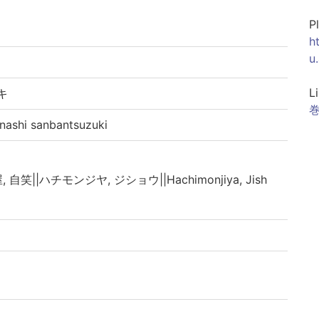
P
h
u
L
キ
巻
hi sanbantsuzuki
 自笑||ハチモンジヤ, ジショウ||Hachimonjiya, Jish