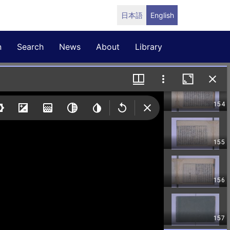
日本語
English
n
Search
News
About
Library