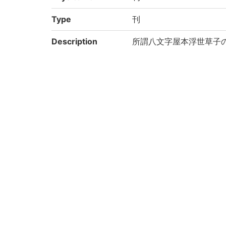
Type
刊
Description
所謂八文字屋本浮世草子の一な
Note
序末「明和九ツの春正月 
くわんじ下ル町 八文字屋
大惣本
Call No
4-42/ヤ/1貴
Registration No
31392
Kokusho So-mok
(7-819p.) 遣放三番続
uroku
Rights