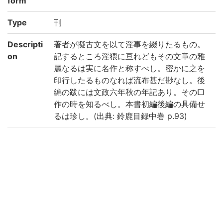
form
Type
刊
Descripti
著者が擬古文を以て淫事を綴りたるもの。
on
記するところ淫猥に亘れどもその文章の雅
麗なるは実に名作と称すべし。密かに之を
印行したるものなれば流布甚だ尠なし。後
編の跋には文政六年秋の年記あり。その□
作の時を知るべし。本書初編後編の具備せ
るは珍し。(出典: 鈴鹿目録中巻 p.93)
Note
後篇奥書「はやうおなし□□ひのはらから
ひそかにうつし/もて伝へたるやう/\にかい
そこなへるなどもす/くなからねばかくさま
にはおしへる也けりかなら/すけたしうよに
もて出んとてのわさにはあら/ずなん。安政
六年といふとしの秋/□□のまやのつまやの
あまりにもさき/\し/とや人はおもはん」