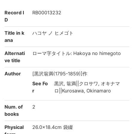
Record I
RB00013232
D
Title in k
ハコヤ ノ ヒメゴト
ana
Alternati
ローマ字タイトル: Hakoya no himegoto
ve title
Author
[黒沢翁満(1795-1859)]作
See Fo
黒沢, 翁満||クロサワ, オキナマ
r
ロ||Kurosawa, Okinamaro
Num. of
2
books
Physical
26.0×18.4cm 袋綴