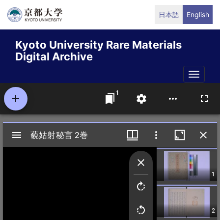
Skip
日本語
English
to
main
Kyoto University Rare Materials
content
Digital Archive
Toggle
naviga