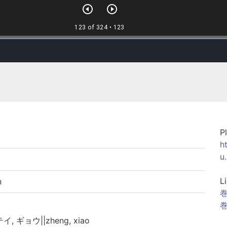
P
h
u
L
n
巻
巻
テイ, ギョウ||zheng, xiao