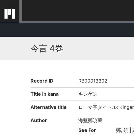
今言 4巻
Record ID
RB00013302
Title in kana
キンゲン
Alternative title
ローマ字タイトル: Kinge
Author
海鹽鄭暁著
See For
鄭, 暁||