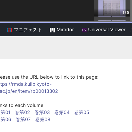
マニフェスト
Mirador
Universal Viewer
/
lease use the URL below to link to this page:
ttps://rmda.kulib.kyoto-
.ac.jp/en/item/rb00013302
inks to each volume
第01
巻第02
巻第03
巻第04
巻第05
第06
巻第07
巻第08