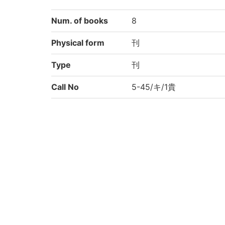
Num. of books
8
Physical form
刊
Type
刊
Call No
5-45/キ/1貴
Registration No
601055
Rights
Guide for Conten
https://rmda.kulib.kyoto
t Reuse
Attribution
京都大学附属図書館 Main Libr