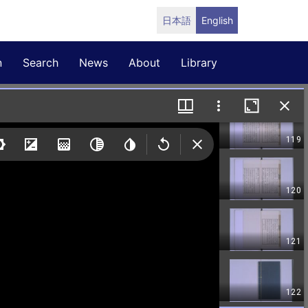
日本語
English
n
Search
News
About
Library