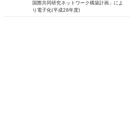
国際共同研究ネットワーク構築計画」によ
り電子化(平成28年度)
Call No
6-21/イ/1貴
Registrat
27399
ion No
Creation
2016
year
Rights
Guide for
https://rmda.kulib.kyoto-u.ac.jp/en/reuse
Content
Reuse