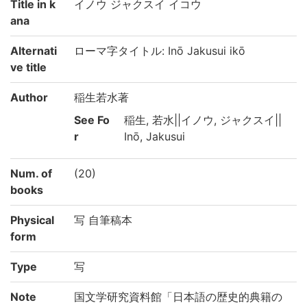
Title in k
イノウ ジャクスイ イコウ
ana
Alternati
ローマ字タイトル: Inō Jakusui ikō
ve title
Author
稲生若水著
See Fo
稲生, 若水||イノウ, ジャクスイ||
r
Inō, Jakusui
Num. of
(20)
books
Physical
写 自筆稿本
form
Type
写
Note
国文学研究資料館「日本語の歴史的典籍の