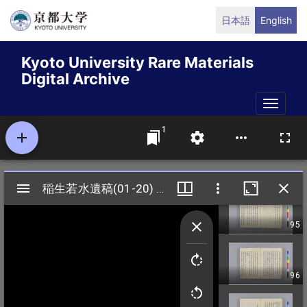
Skip
日本語
English
to
main
Kyoto University Rare Materials
content
Digital Archive
Toggle
naviga