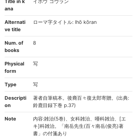
Title in k
イホウ コウラン
ana
Alternati
ローマ字タイトル: Ihō kōran
ve title
Num. of
8
books
Physical
写
form
Type
写
Descripti
著者自筆稿本。後裔百々復太郎寄贈。(出典:
on
鈴鹿目録下巻 p.37)
Note
内容:雑治(5巻)、女科雑治、唖科雑治、[エ
キ]科雑治。「南岳先生(百々南岳(俊亮)著
書」の付箋あり