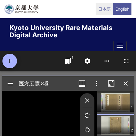
Skip
日本語
English
to
main
Kyoto University Rare Materials
content
Digital Archive
Toggle
naviga