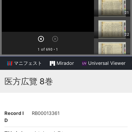
マニフェスト
Mirador
Universal Viewer
/
医方広覽 8巻
Record I
RB00013361
D