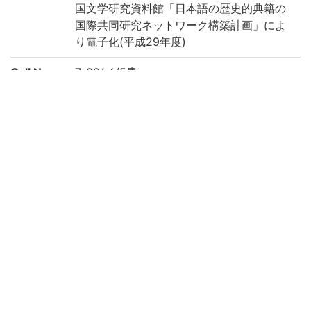
国文学研究資料館「日本語の歴史的典籍の
国際共同研究ネットワーク構築計画」によ
り電子化(平成29年度)
Call No
7-02/イ/5貴
Registrat
47690
ion No
Kokusho
(1-286p.) 医方広覧 || イホウコウラン
So-moku
roku
Creation
2017
year
Rights