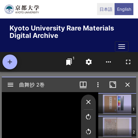
Skip
日本語
English
to
main
Kyoto University Rare Materials
content
Digital Archive
Toggle
naviga