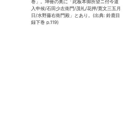
巻」。坤冊の奥に「此板本御所望ニ付今遣
入申候/石田少左衛門/茂礼/花押/寛文三五月
日/水野藤右衛門殿」とあり。(出典: 鈴鹿目
録下巻 p.119)
Note
乾の巻奥書「右之板久世舞本御熟望之間致
遣入者也 寛文三五月日石田少左衛門茂禮 水
野藤右衛門殿」、坤の巻奥書「此板本御所
望ニ付今遣入申候 寛文三五月日石田少左衛
門茂禮 水野藤右衛門殿」
Call No
8-65/ク/1貴
Registrat
52504
ion No
Rights