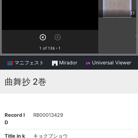
マニフェスト
Mirador
Universal Viewer
/
曲舞抄 2巻
Record I
RB00013429
D
Title in k
キョクブショウ