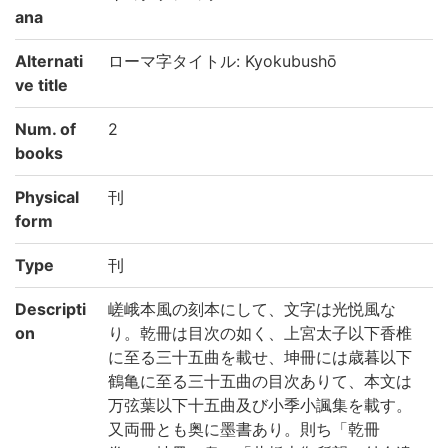
ana
Alternati
ローマ字タイトル: Kyokubushō
ve title
Num. of
2
books
Physical
刊
form
Type
刊
Descripti
嵯峨本風の刻本にして、文字は光悦風な
on
り。乾冊は目次の如く、上宮太子以下香椎
に至る三十五曲を載せ、坤冊には歳暮以下
鶴亀に至る三十五曲の目次ありて、本文は
万弦葉以下十五曲及び小季小諷集を載す。
又両冊とも奥に墨書あり。則ち「乾冊