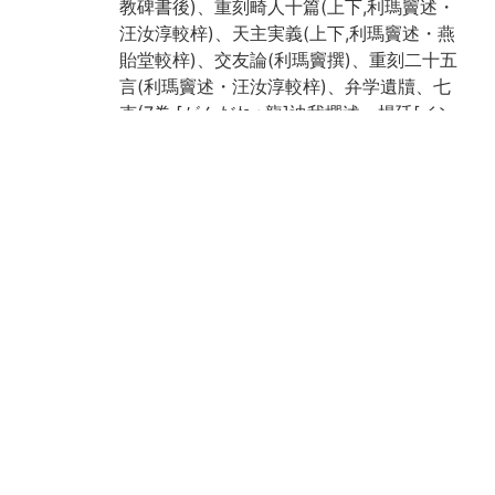
教碑書後)、重刻畸人十篇(上下,利瑪竇述・
汪汝淳較梓)、天主実義(上下,利瑪竇述・燕
貽堂較梓)、交友論(利瑪竇撰)、重刻二十五
言(利瑪竇述・汪汝淳較梓)、弁学遺牘、七
克(7巻,[がんだれ+龍]迪我撰述・楊廷[イン
(たけかんむり+均)]較梓)
Call No
10-02/テ/1貴
Registrat
146970
ion No
Creation
2018
year
Rights