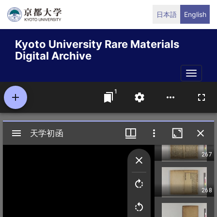
Skip
日本語
English
to
main
Kyoto University Rare Materials
content
Digital Archive
Toggle
naviga