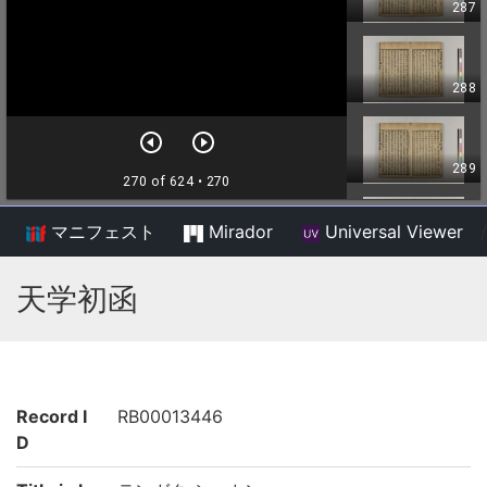
マニフェスト
Mirador
Universal Viewer
/
天学初函
Record I
RB00013446
D