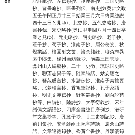
on
記註疏抄、左伝類抄、後漢書抄、三国史略
抄、晋書略抄、医書列伝、南史抄(奥に文政
五壬午閏正月廿三日始業三月六日終業総説
四十三日と見ゆ)、北史抄、五代史略抄、唐
書抄録、宋史略抄(奥に甲申閏八月十四日卒
業と見ゆ)、元史略抄、明史略抄、老子抄、
荘子抄、荀子抄、淮南子抄、眉公秘笈、秋
燈業話、檜園射文藁、鱠余雑録、聊斎志異
袁中郎集、楊州画舫録抄、演義三国志等、
弇州山人続稿抄、二十一史徴、琉球国史略
抄、聊斎志異子等、随園詩話、姑妄聴之
抄、藝苑巵言抄、水滸伝抄、淮南子秦族要
略、北夢瑣言抄、香袒筆記抄、孔子家語
抄、明史文苑伝抄、野客叢書抄、劉向説苑
抄等、白詩抄、陸詩抄、大字衍義抄、宋年
譜佩文韻譜抄、四庫全書総目序例抄、潜研
堂文集抄等、孔叢子抄、廿二史劄記抄、唐
荊川集抄、安堂雑組王阮亭詩話、袁倉山詩
話、文章達徳録抄、魯斎全書抄、丹漢纂録