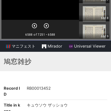
マニフェスト
Mirador
Universal Viewer
/
鳩窓雑抄
Record I
RB00013452
D
Title in k
キュウソウ ザッショウ
ana