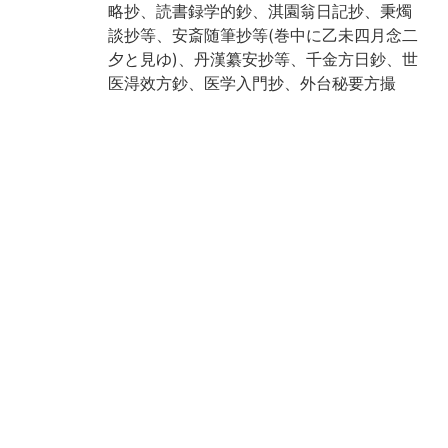
略抄、読書録学的鈔、淇園翁日記抄、秉燭
談抄等、安斎随筆抄等(巻中に乙未四月念二
夕と見ゆ)、丹漢纂安抄等、千金方日鈔、世
医淂效方鈔、医学入門抄、外台秘要方撮
抄、医心方目録、宋稗類抄揚鈔等、済世全
書抄、後漢書後抄、及医学雑抄、感証集腋
輟耕録等、南史後抄等、三国方抄、証治要
訣抄、本事方鈔、福氏遺書抄、厳氏済生方
鈔、聖済総録方目并薬名注用法録、太素抄
陶説等、詩文類、経籍類、書画類、考証
類、天文類、地理類、時序類、宮室類、竹
木類、珍宝類、医薬動物類、器用類、飲食
類、人倫類、徳行類、言語類、人物類、史
論類、身体類、人事類、芸能類、災異類、
釈老類、神仙類、隠逸及見聞雑録(覆文稿
((壬申仲秋十一月始業))と奥記にあり)(出典:
鈴鹿目録下巻 p.156)
Note
箱入