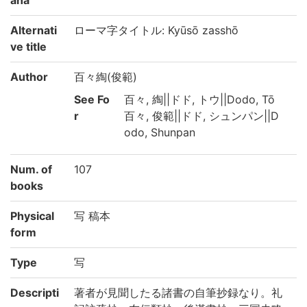
Alternati
ローマ字タイトル: Kyūsō zasshō
ve title
Author
百々綯(俊範)
See Fo
百々, 綯||ドド, トウ||Dodo, Tō
r
百々, 俊範||ドド, シュンパン||D
odo, Shunpan
Num. of
107
books
Physical
写 稿本
form
Type
写
Descripti
著者が見聞したる諸書の自筆抄録なり。礼