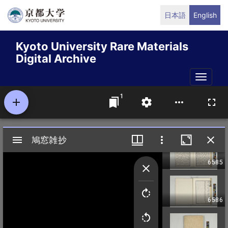
Skip
日本語
English
to
main
Kyoto University Rare Materials
content
Digital Archive
Toggle
naviga