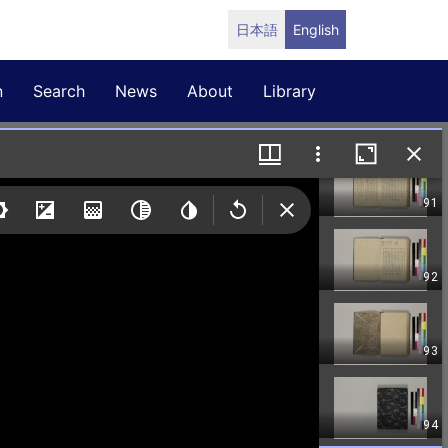
日本語
English
n
Search
News
About
Library