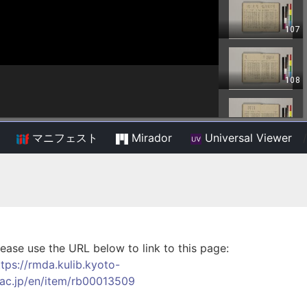
マニフェスト
Mirador
Universal Viewer
/
lease use the URL below to link to this page:
ttps://rmda.kulib.kyoto-
.ac.jp/en/item/rb00013509