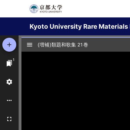
Skip
to
Main
main
Kyoto University Rare Materials 
content
navigation