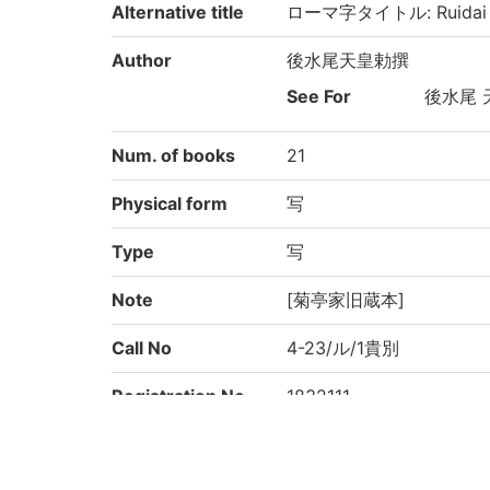
Alternative title
ローマ字タイトル: Ruidai 
Author
後水尾天皇勅撰
See For
後水尾 天
Num. of books
21
Physical form
写
Type
写
Note
[菊亭家旧蔵本]
Call No
4-23/ル/1貴別
Registration No
1832111
Kokusho So-mok
(8-118p.) 類題和歌集 
uroku