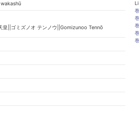
L
wakashū
巻
巻
巻
皇||ゴミズノオ テンノウ||Gomizunoo Tennō
巻
巻
|| ルイダイワカシュウ