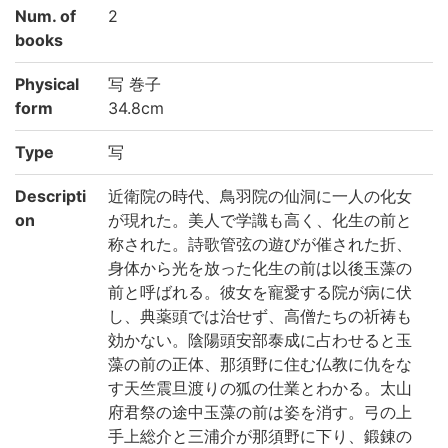
Num. of
2
books
Physical
写 巻子
form
34.8cm
Type
写
Descripti
近衛院の時代、鳥羽院の仙洞に一人の化女
on
が現れた。美人で学識も高く、化生の前と
称された。詩歌管弦の遊びが催された折、
身体から光を放った化生の前は以後玉藻の
前と呼ばれる。彼女を寵愛する院が病に伏
し、典薬頭では治せず、高僧たちの祈祷も
効かない。陰陽頭安部泰成に占わせると玉
藻の前の正体、那須野に住む仏教に仇をな
す天竺震旦渡りの狐の仕業とわかる。太山
府君祭の途中玉藻の前は姿を消す。弓の上
手上総介と三浦介が那須野に下り、鍛錬の