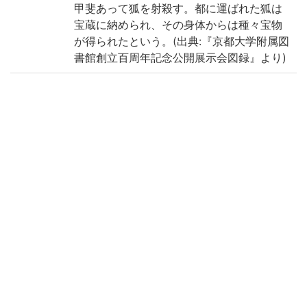
甲斐あって狐を射殺す。都に運ばれた狐は
宝蔵に納められ、その身体からは種々宝物
が得られたという。(出典:『京都大学附属図
書館創立百周年記念公開展示会図録』より)
Note
標題は書題簽による
土佐絵
宝尽模様唐茶色布表紙
本文料紙: 斐紙
無辺界
本文: 漢字交り平仮名文
彩色絵巻
画像3コマを2019年4月に再撮影(350dpi)
Call No
4-40/タ/1貴別
Registrat
1041263
ion No