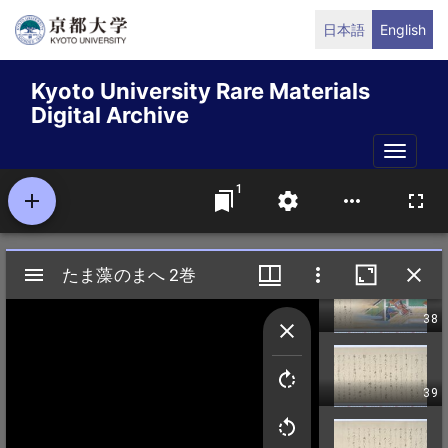
Skip
日本語
English
to
main
Kyoto University Rare Materials
content
Digital Archive
Toggle
naviga