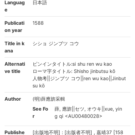
Languag
日本語
e
Publicati
1588
on year
Title in k
シショ ジンブツ コウ
ana
Alternati
ピンインタイトル:si shu ren wu kao
ve title
ローマ字タイトル: Shisho jinbutsu kō
人物考||ジンブツ コウ||ren wu kao||Jinbut
su kō
Author
(明)薛應旂采輯
See Fo
薛, 應旂||セツ, オウキ||xue, yin
r
g qi <AU00480028>
Publishe
[出版地不明] : [出版者不明] , 嘉靖37 [158