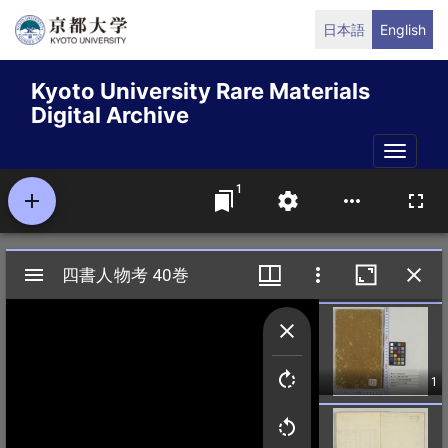
Skip
日本語
English
to
main
Kyoto University Rare Materials
content
Digital Archive
Toggle
naviga