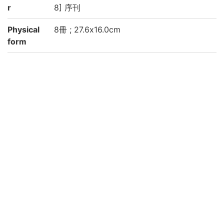
r
8] 序刊
Physical
8冊 ; 27.6x16.0cm
form
Note
刻本
版心題:人物考
叙に「嘉靖戊午秋八月朔旦」とあり
五ツ目袋綴 帙入り
四周単辺有界10行20字、白口単魚尾 内匡
廓:19.8×13.5cm
巻三の巻頭なし
印記: 「第三高等学校圖書印」
Call No
520/115/三高和
Rights