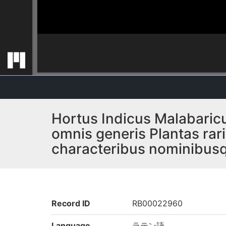
Hortus Indicus Malabaricu
omnis generis Plantas rar
characteribus nominibusque
Record ID
RB00022960
Language
ラテン語