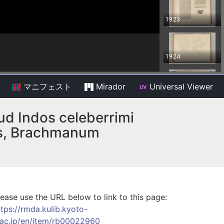
マニフェスト
Mirador
Universal Viewer
/
ud Indos celeberrimi
cis, Brachmanum
lease use the URL below to link to this page:
ttps://rmda.kulib.kyoto-
.ac.jp/en/item/rb00022960