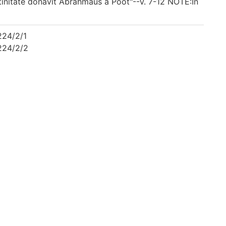
tinitate donavit Abrahmaus a Poot"--V. 7-12 NOTE:In
4/2/1
4/2/2
4/2/3
4/2/4
4/2/5
4/2/6
4/2/7
4/2/8
4/2/9
4/2/10
4/2/11
4/2/12