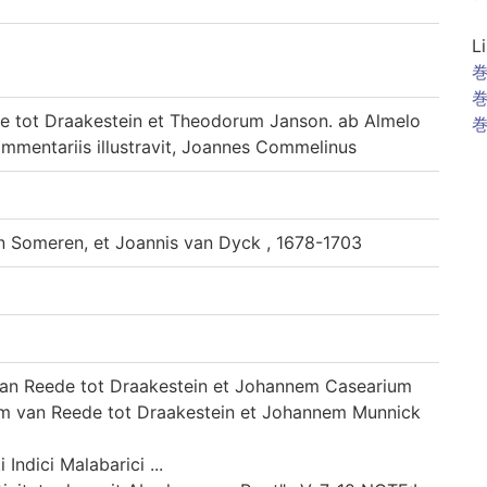
L
巻
巻
e tot Draakestein et Theodorum Janson. ab Almelo
巻
ommentariis illustravit, Joannes Commelinus
n Someren, et Joannis van Dyck , 1678-1703
m van Reede tot Draakestein et Johannem Casearium
icum van Reede tot Draakestein et Johannem Munnick
 Indici Malabarici ...