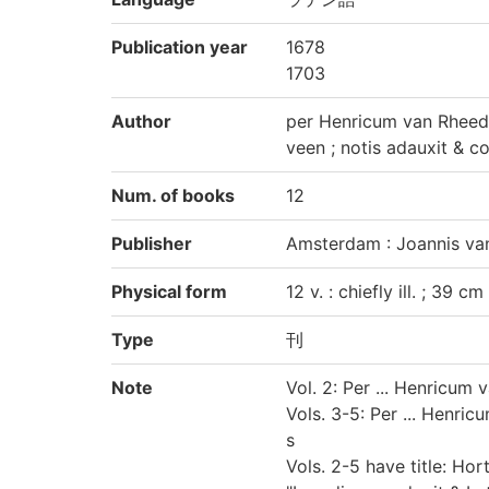
Publication year
1678
1703
Author
per Henricum van Rheed
veen ; notis adauxit & c
Num. of books
12
Publisher
Amsterdam : Joannis va
Physical form
12 v. : chiefly ill. ; 39 cm
Type
刊
Note
Vol. 2: Per ... Henricu
Vols. 3-5: Per ... Henr
s
Vols. 2-5 have title: Horti