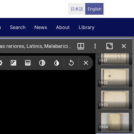
日本語
English
n
Search
News
About
Library