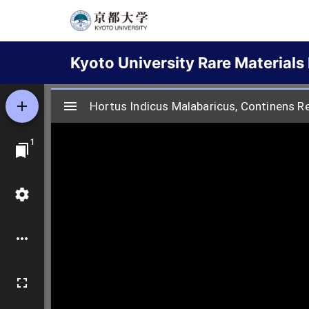
Skip
to
Main
main
Kyoto University Rare Materials 
content
navigation