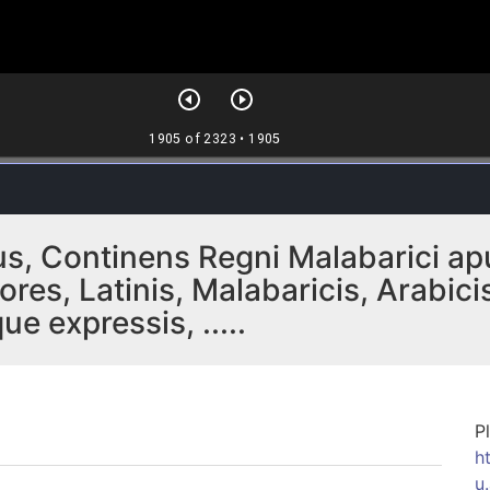
s, Continens Regni Malabarici ap
iores, Latinis, Malabaricis, Arabi
 expressis, .....
P
h
u