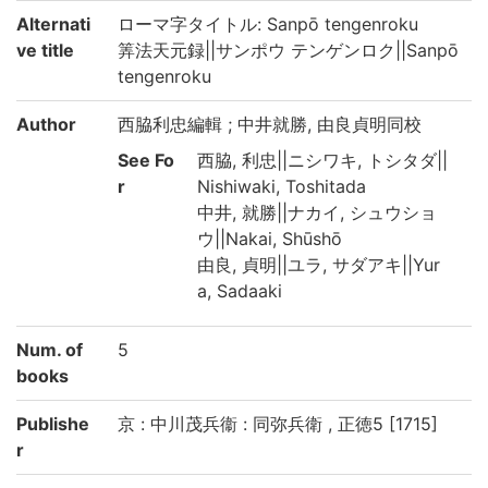
Alternati
ローマ字タイトル: Sanpō tengenroku
ve title
筭法天元録||サンポウ テンゲンロク||Sanpō
tengenroku
Author
西脇利忠編輯 ; 中井就勝, 由良貞明同校
See Fo
西脇, 利忠||ニシワキ, トシタダ||
r
Nishiwaki, Toshitada
中井, 就勝||ナカイ, シュウショ
ウ||Nakai, Shūshō
由良, 貞明||ユラ, サダアキ||Yur
a, Sadaaki
Num. of
5
books
Publishe
京 : 中川茂兵衞 : 同弥兵衛 , 正徳5 [1715]
r