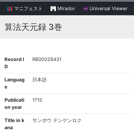
マニフェスト
Mirador
Universal Viewer
/
算法天元録 3巻
Record I
RB00028431
D
Languag
日本語
e
Publicati
1715
on year
Title in k
サンポウ テンゲンロク
ana