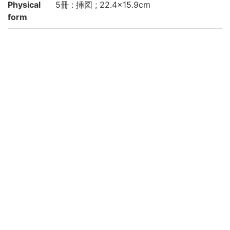
Physical
5冊 : 挿図 ; 22.4×15.9cm
form
Note
題簽: 筭法天元録 (「法」はさんずいに厺)
卷之中は3分冊
刊記には「正徳乙未季春日」とあり
刊記に「中川茂兵衛藏板 同弥兵衛」とあり
序末に「正徳甲午秋九月江南逸士観菴石芝
山叙」とあり
巻之上: 3, [1], 28丁, 巻之中-[1]: 25丁, 巻之
中-[2]: 26-52丁, 巻之中-[3]: 53-78丁, 巻之
下: 24, 1丁
汚損、虫損, 糸ほつれあり
京都大学数学教室貴重書ライブラリよりデ
ータ移行(2019)
Call No
和/さ/121
Registrat
103902