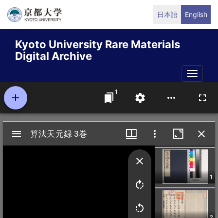
Skip
日本語
English
to
main
Kyoto University Rare Materials
content
Digital Archive
Toggle
naviga