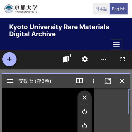
Skip
日本語
English
to
main
Kyoto University Rare Materials
content
Digital Archive
Toggle
naviga