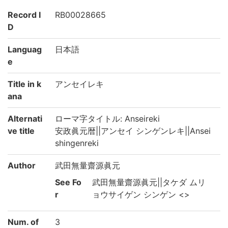
Record I
RB00028665
D
Languag
日本語
e
Title in k
アンセイレキ
ana
Alternati
ローマ字タイトル: Anseireki
ve title
安政眞元暦||アンセイ シンゲンレキ||Ansei
shingenreki
Author
武田無量齋源眞元
See Fo
武田無量齋源眞元||タケダ ムリ
r
ョウサイゲン シンゲン <>
Num. of
3