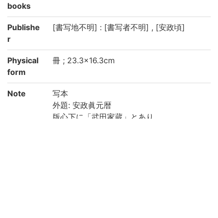
books
Publishe
[書写地不明] : [書写者不明] , [安政頃]
r
Physical
冊 ; 23.3×16.3cm
form
Note
写本
外題: 安政眞元暦
版心下に「武田家蔵」とあり
和装本, 袋綴じ
著者の読みは推定
蔵書印あり
巻之3-4に朱墨の書き入れあり
虫損あり
京都大学数学教室貴重書ライブラリよりデ
ータ移行(2019)