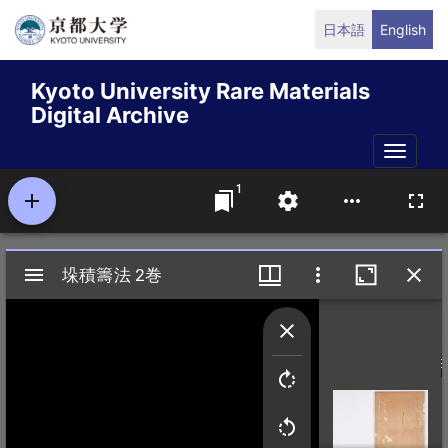
Skip
日本語
English
to
main
Kyoto University Rare Materials
content
Digital Archive
Toggle
naviga