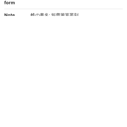
form
Note
帙の書名: 矩齋籌算叢刻
題簽に「垛積籌法 呉汝舟署検」とあり
版心下に「矩齋所學」とあり
主題に「桐郷勞乃宣玉初學, 男絅章闇文演」
とあり
刊年は扉裏の「光緒庚子(1900)刻干呉橋官
廨」による
序末に「光緒甲午(1894)秋九月勞乃宣識」
とあり
帙入り, <BB14596282><BB14597128><B
B1459757X><BB14598346><BB1460410
X>と同帙16冊入
朱墨にて書き入れあり
虫損あり, 特に表裏紙破損大
京都大学数学教室貴重書ライブラリよりデ
ータ移行(2019)