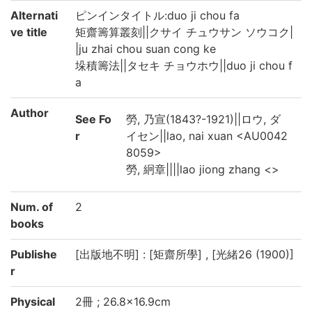
Alternati
ピンインタイトル:duo ji chou fa
ve title
矩齋籌算叢刻||クサイ チュウサン ソウコク|
|ju zhai chou suan cong ke
垛積籌法||タセキ チョウホウ||duo ji chou f
a
Author
See Fo
勞, 乃宣(1843?-1921)||ロウ, ダ
r
イセン||lao, nai xuan <AU0042
8059>
勞, 絅章||||lao jiong zhang <>
Num. of
2
books
Publishe
[出版地不明] : [矩齋所學] , [光緒26 (1900)]
r
Physical
2冊 ; 26.8×16.9cm