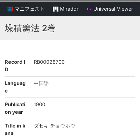
マニフェスト
Mirador
Universal Viewer
/
垛積籌法 2巻
Record I
RB00028700
D
Languag
中国語
e
Publicati
1900
on year
Title in k
ダセキ チョウホウ
ana