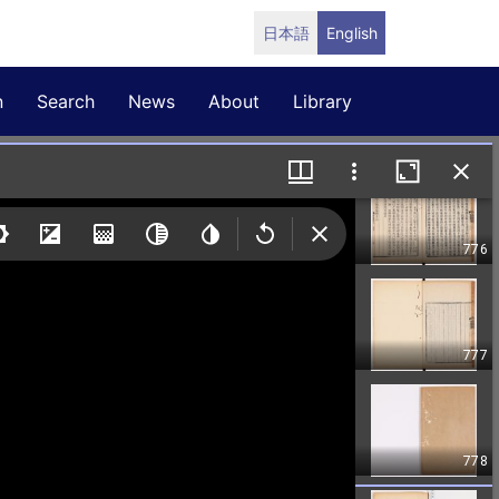
日本語
English
n
Search
News
About
Library