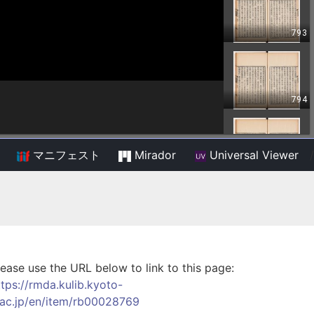
マニフェスト
Mirador
Universal Viewer
/
lease use the URL below to link to this page:
ttps://rmda.kulib.kyoto-
.ac.jp/en/item/rb00028769