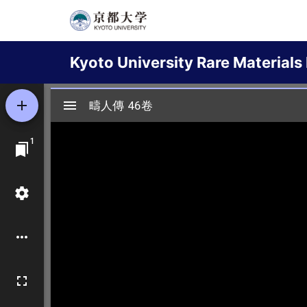
Skip
to
Main
main
Kyoto University Rare Materials 
content
navigation