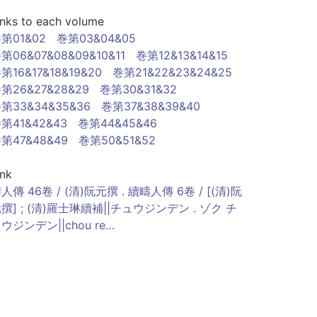
inks to each volume
第01&02
巻第03&04&05
第06&07&08&09&10&11
巻第12&13&14&15
第16&17&18&19&20
巻第21&22&23&24&25
第26&27&28&29
巻第30&31&32
第33&34&35&36
巻第37&38&39&40
第41&42&43
巻第44&45&46
第47&48&49
巻第50&51&52
ink
人傳 46卷 / (清)阮元撰 . 續疇人傳 6卷 / [(清)阮
撰] ; (清)羅士琳續補||チュウジンデン . ゾク チ
ウジンデン||chou re…