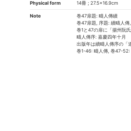
Physical form
14冊 ; 27.5×16.9cm
Note
巻47扉題: 疇人傳續
巻47扉題, 序題: 續疇人傳
巻1と47の扉に「揚州阮
疇人傳序: 嘉慶四年十月
出版年は續疇人傳序の「
巻1-46: 疇人傳, 巻47-5
巻1に「疇人解」あり
巻1-2: 2, 5, 7, 14, 10, 21
2-15: 27, 12, 15, 22丁, 巻1
巻26-29: 15, 20, 18, 13丁
37-40: 19, 15, 15, 15丁,
4, 2, 14, 21, 23丁, 巻50-
虫損, 汚損, 糸ほつれ, 破
京都大学数学教室貴重書ラ
Call No
和/ち/008