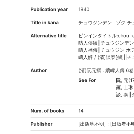
Publication year
1840
Title in kana
チュウジンデン . ゾク 
Alternative title
ピンインタイトル:chou ren z
疇人傳續||チュウジンデン ゾク|
疇人補傳||チュウジン ホデン||
疇人解 / (清)談泰[撰]||チュ
Author
(清)阮元撰 . 續疇人傳 6卷 
See For
阮, 元(1
羅, 士琳|
談, 泰||
Num. of books
14
Publisher
[出版地不明] : [出版者不明] 