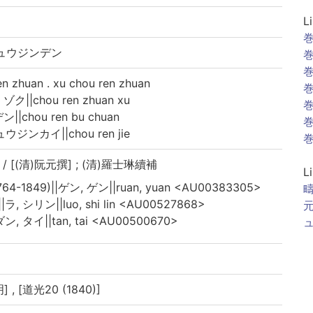
L
巻
チュウジンデン
巻
巻
huan . xu chou ren zhuan
巻
|chou ren zhuan xu
巻
chou ren bu chuan
巻
ウジンカイ||chou ren jie
巻
/ [(清)阮元撰] ; (清)羅士琳續補
L
764-1849)||ゲン, ゲン||ruan, yuan <AU00383305>
疇
|ラ, シリン||luo, shi lin <AU00527868>
元
ダン, タイ||tan, tai <AU00500670>
ュ
, [道光20 (1840)]