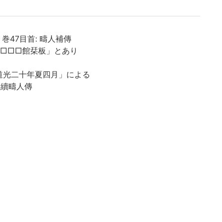
, 巻47目首: 疇人補傳
氏□□□館栞板」とあり
道光二十年夏四月」による
2: 續疇人傳
丁, 巻3-5: 23, 15, 22丁, 巻6-11: 17, 8, 20, 6, 14, 9丁, 巻1
6-20: 21, 8, 8, 22, 12丁, 巻21-25: 24, 18, 4, 10, 15丁,
, 巻30-32: 18, 20, 29丁, 巻33-36: 15, 18, 19, 13丁, 巻
 巻41-43: 24, 29, 17丁, 巻44-46: 23, 22, 19丁, 巻47-49:
52: 28, 22, 24丁
損甚大
イブラリよりデータ移行(2019)