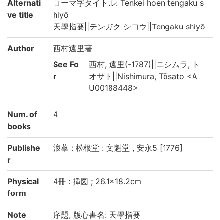
Alternati
ローマ字タイトル: Tenkei hoen tengaku s
ve title
hiyō
天學指要||テンガク シヨウ||Tengaku shiyō
Author
西村遠里著
See Fo
西村, 遠里(-1787)||ニシムラ, ト
r
オサト||Nishimura, Tōsato <A
U00188448>
Num. of
4
books
Publishe
浪蕐 : 松根堂 : 文魁堂 , 安永5 [1776]
r
Physical
4冊 : 挿図 ; 26.1×18.2cm
form
Note
序題, 版心書名: 天學指要