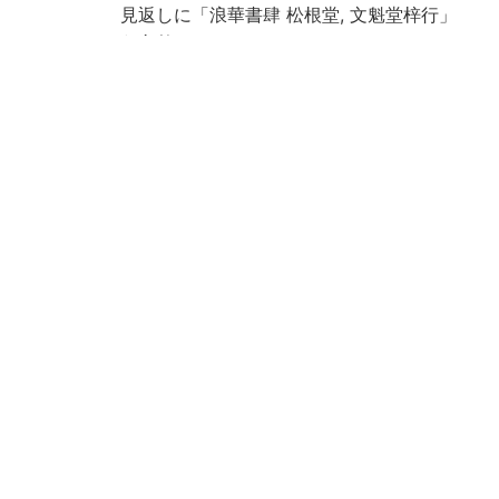
見返しに「浪華書肆 松根堂, 文魁堂梓行」
とあり
序に「安永五歳次丙申大呂既望 加藩之士 本
保以守□鎮識」とあり
目録末に「蕐洛 西村遠里誌 安永五丙申歳大
呂」とあり
巻之元: 3, [2], 25丁, 巻之亨: 27丁, 巻之利:
23丁, 巻之貞: 22, [2]丁
蔵書印あり
巻末に「大坂書林森本文金堂藏板目録」あ
り
虫損, 汚損あり
京都大学数学教室貴重書ライブラリよりデ
ータ移行(2019)
Call No
和/て/003
Registrat
152704
ion No
152704A