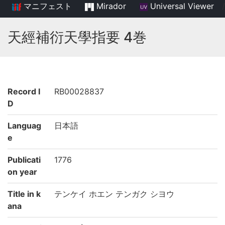
マニフェスト
Mirador
Universal Viewer
/
天經補衍天學指要 4巻
Record I
RB00028837
D
Languag
日本語
e
Publicati
1776
on year
Title in k
テンケイ ホエン テンガク シヨウ
ana