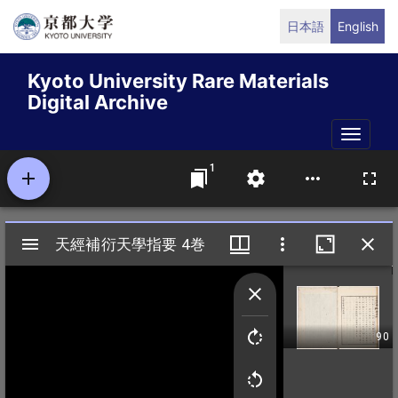
Skip
日本語
English
to
main
Kyoto University Rare Materials
content
Digital Archive
Toggle
naviga