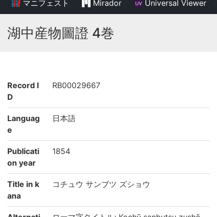
マニフェスト
Mirador
Universal Viewer
/
湖中産物圖證 4巻
Record I
RB00029667
D
Languag
日本語
e
Publicati
1854
on year
Title in k
コチュウ サンブツ ズショウ
ana
Alternati
ローマ字タイトル: Kochū sanbutsu zushō