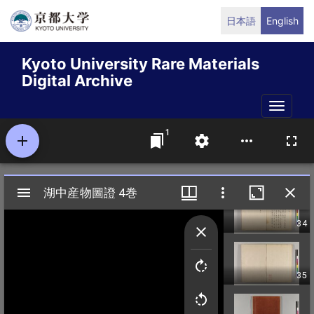
Skip
日本語
English
to
main
Kyoto University Rare Materials
content
Digital Archive
Toggle
naviga