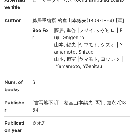
ve title
Author
藤居重啓撰 榕室山本錫夫(1809-1864) [写]
See Fo
藤居, 重啓||フジイ, シゲヒロ ||F
r
ujii, Shigehiro
山本, 錫夫||ヤマモト, シズオ ||Y
amamoto, Shizuo
山本, 榕室||ヤマモト, ヨウシツ |
|Yamamoto, Yōshitsu
Num. of
6
books
Publishe
[書写地不明] : 榕室山本錫夫 [写] , 嘉永7[18
r
54]
Publicati
嘉永7
on year