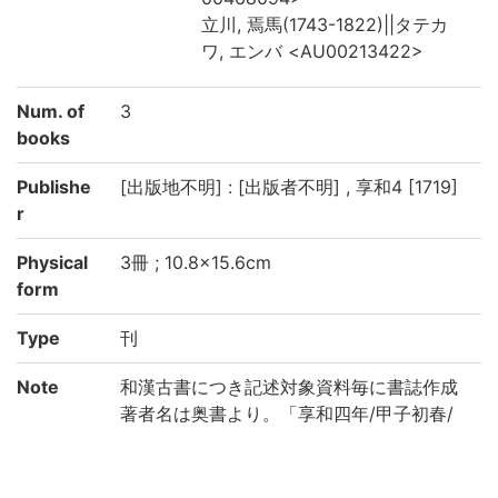
立川, 焉馬(1743-1822)||タテカ
ワ, エンバ <AU00213422>
Num. of
3
books
Publishe
[出版地不明] : [出版者不明] , 享和4 [1719]
r
Physical
3冊 ; 10.8×15.6cm
form
Type
刊
Note
和漢古書につき記述対象資料毎に書誌作成
著者名は奥書より。「享和四年/甲子初春/
作者 市川白猿/談洲楼焉馬」
全[50]丁 (上: 17丁, 中: [16]丁, 下: [17]丁)
挿図あり