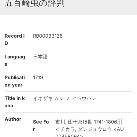
五百崎虫の評判
Record I
RB00033128
D
Languag
日本語
e
Publicati
1719
on year
Title in k
イオザキ ムシ ノ ヒョウバン
ana
Author
See Fo
市川, 団十郎(5世 1741-1806)||
r
イチカワ, ダンジュウロウ <AU
00468094>