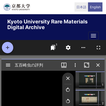
Skip
日本語
English
to
main
Kyoto University Rare Materials
content
Digital Archive
Toggle
naviga