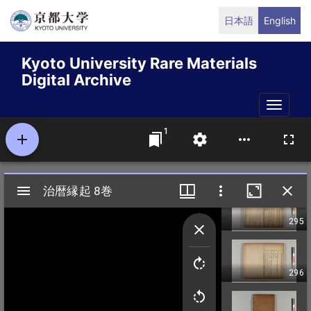
Skip
日本語
English
to
main
Kyoto University Rare Materials
content
Digital Archive
Toggle
naviga