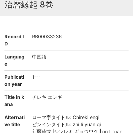
治暦縁起 8巻
Record I
RB00033236
D
Languag
中国語
e
Publicati
1---
on year
Title in k
チレキ エンギ
ana
Alternati
ローマ字タイトル: Chireki engi
ve title
ピンインタイトル: zhi li yuan qi
新暦暁或||シンレキ ギョウワク||xin li xiao