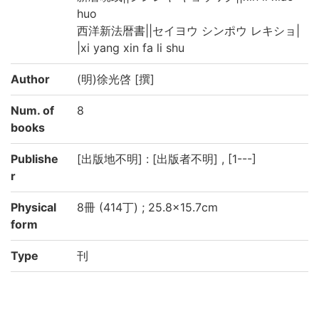
huo
西洋新法暦書||セイヨウ シンポウ レキショ|
|xi yang xin fa li shu
Author
(明)徐光啓 [撰]
Num. of
8
books
Publishe
[出版地不明] : [出版者不明] , [1---]
r
Physical
8冊 (414丁) ; 25.8×15.7cm
form
Type
刊
Note
刊本
書名は巻之2の刷り題簽による(巻初は「勅