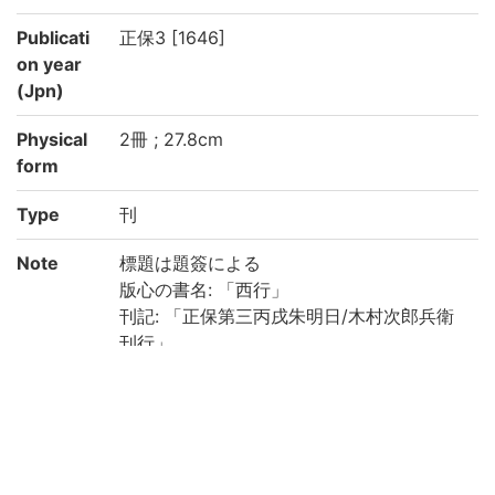
Publicati
正保3 [1646]
on year
(Jpn)
Physical
2冊 ; 27.8cm
form
Type
刊
Note
標題は題簽による
版心の書名: 「西行」
刊記: 「正保第三丙戌朱明日/木村次郎兵衛
刊行」
巻次は版心による
全[49]丁 (上: 19丁, 中: 13丁, 下: 17丁)
和装, 帙入
2冊とも表紙に物語中の歌の墨書あり
保存状態: 虫損, 汚損あり