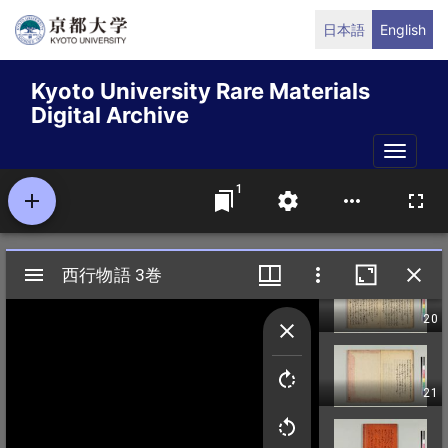
Skip
日本語
English
to
main
Kyoto University Rare Materials
content
Digital Archive
Toggle
naviga