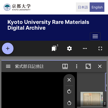
Skip
日本語
English
to
main
Kyoto University Rare Materials
content
Digital Archive
Toggle
naviga