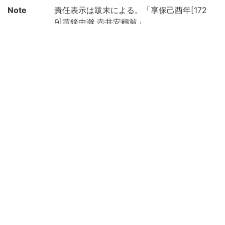
Note
責任表示は跋末による。「享保己酉年[172
9]黄鐘中澣 壺井安鶴翁」
「享保巳酉之年藤原隆英序」の序あり
後補末: 「享保十四己酉年臘月下弦石清水社
士/谷村光義」
下巻終丁裏に「銭屋儀兵衛」とあり
上巻頭に「紫女系譜」あり
頭注あり
全[78]丁 (上:4,36丁 下:38丁)
和装, 帙入
印記: 「大」
保存状態: 汚損, 虫損あり
国文学研究資料館「日本語の歴史的典籍の
国際共同研究ネットワーク構築計画」によ
り電子化(令和3年度)
Call No
4-30||ム||3
Registrat
30814