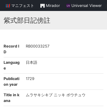
マニフェスト
Mirador
Universal Viewer
/
紫式部日記傍註
Record I
RB00033257
D
Languag
日本語
e
Publicati
1729
on year
Title in k
ムラサキシキブ ニッキ ボウチュウ
ana