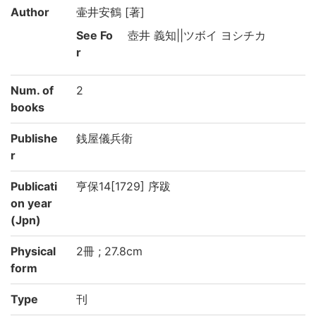
Author
壷井安鶴 [著]
See Fo
壺井 義知||ツボイ ヨシチカ
r
Num. of
2
books
Publishe
銭屋儀兵衛
r
Publicati
亨保14[1729] 序跋
on year
(Jpn)
Physical
2冊 ; 27.8cm
form
Type
刊