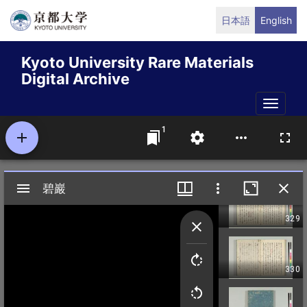
Skip
日本語
English
to
main
Kyoto University Rare Materials
content
Digital Archive
Toggle
naviga