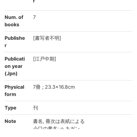
r
Num. of
7
books
Publishe
[書写者不明]
r
Publicati
[江戸中期]
on year
(Jpn)
Physical
7冊 ; 23.3×16.8cm
form
Type
刊
Note
書名, 冊次は表紙による
小口の書名: ヘキガン
壱の冒頭: 「碧巖集之起者……」