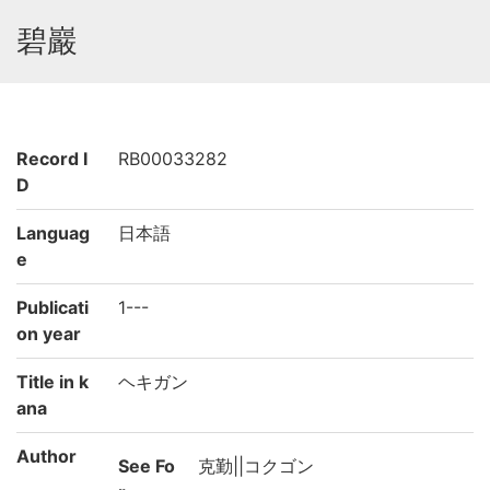
碧巖
Record I
RB00033282
D
Languag
日本語
e
Publicati
1---
on year
Title in k
ヘキガン
ana
Author
See Fo
克勤||コクゴン