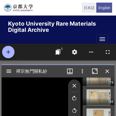
Skip
日本語
English
to
main
Kyoto University Rare Materials
content
Digital Archive
Toggle
naviga