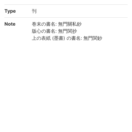
Type
刊
Note
巻末の書名: 無門關私鈔
版心の書名: 無門関抄
上の表紙 (墨書) の書名: 無門関鈔
下の刷り題簽の書名: 新編無門關鈔(「新
編」は角書き)
後序の書名:開無門
下の巻末に開無門後序 (慧開識, 紹定改元 [1
228]) あり
下の巻末刊記に「慶安三 庚/寅 稔重陽吉旦/
彫開/二條通玉屋町村上平樂寺」とあり
四周双辺無界7行20字注文双行
訓点送り仮名付漢文および漢字仮名交じり
文
和装, 帙入
各冊見返しに貼紙 (見出しを墨書したもの)
あり