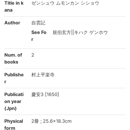
Title in k
ゼンシュウ ムモンカン シショウ
ana
Author
自雲記
See Fo
規伯玄方||キハク ゲンホウ
r
Num. of
2
books
Publishe
村上平楽寺
r
Publicati
慶安3 [1650]
on year
(Jpn)
Physical
2冊 ; 25.6×18.3cm
form