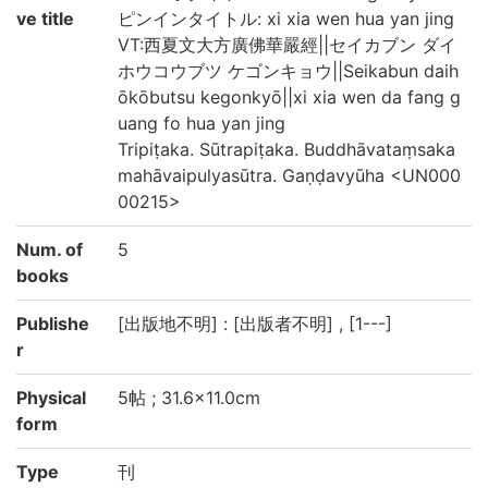
ve title
ピンインタイトル: xi xia wen hua yan jing
VT:西夏文大方廣佛華嚴經||セイカブン ダイ
ホウコウブツ ケゴンキョウ||Seikabun daih
ōkōbutsu kegonkyō||xi xia wen da fang g
uang fo hua yan jing
Tripiṭaka. Sūtrapiṭaka. Buddhāvataṃsaka
mahāvaipulyasūtra. Gaṇḍavyūha <UN000
00215>
Num. of
5
books
Publishe
[出版地不明] : [出版者不明] , [1---]
r
Physical
5帖 ; 31.6×11.0cm
form
Type
刊