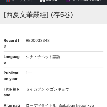
[西夏文華嚴經] (存5巻)
Record I
RB00033348
D
Languag
シナ・チベット諸語
e
Publicati
1---
on year
Title in k
セイカブン ケゴンキョウ
ana
Alternati
ローマ字タイトル: Seikabun kegonkyō