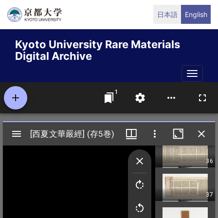
Skip
日本語
English
to
main
Kyoto University Rare Materials
content
Digital Archive
Toggle
naviga