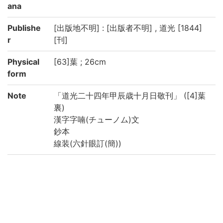
ana
Publishe
[出版地不明] : [出版者不明] , 道光 [1844]
r
[刊]
Physical
[63]葉 ; 26cm
form
Note
「道光二十四年甲辰歳十月日敬刊」 ([4]葉
裏)
漢字字喃(チューノム)文
鈔本
線装(六針眼訂(簡))
Call No
IV WS||024
Registrat
200041568603
ion No
List No
WS024