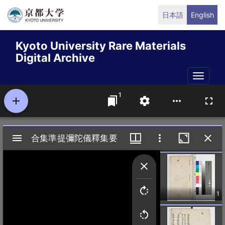
Skip
日本語
English
to
main
Kyoto University Rare Materials
content
Digital Archive
Toggle
naviga