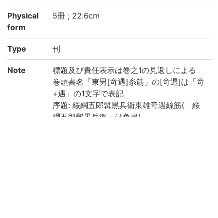
Physical
5冊 ; 22.6cm
form
Type
刊
Note
標題及び責任表示は巻之1の見返しによる
巻頭書名「東男[竒遇]糸筋」の[竒遇]は「竒
+遇」の1文字で表記
序題: 綏綱五郎髯黒兵衛東雄竒遇絲筋(「綏
綱五郎髯黒兵衛」は角書)
巻之1の題簽の書名: 綏綱五郎髯黒兵衛東男
よるべの糸筋(「綏綱五郎髯黒兵衛」は角
書)
巻之2, 3の尾題: [竒遇]糸筋([竒遇]は「竒
+遇」の1文字で表記)
「文化辛未春三月」の自叙, 「門人五斗八木
丸しめ」の跋あり
全[100]丁 (巻之1: 23丁, 巻之2: 18丁, 巻之3: