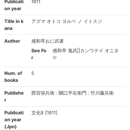
Publicati
1811
on year
Title in k
アズマ オトコ ヨルベ ノ イトスジ
ana
Author
感和亭おに武著
See Fo
感和亭 鬼武||カンワテイ オニタ
r
ケ
Num. of
5
books
Publishe
西宮弥兵衛 : 關口平右衛門 : 竹川藤兵衛
r
Publicati
文化8 [1811]
on year
(Jpn)