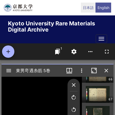
Skip
日本語
English
to
main
Kyoto University Rare Materials
content
Digital Archive
Toggle
naviga