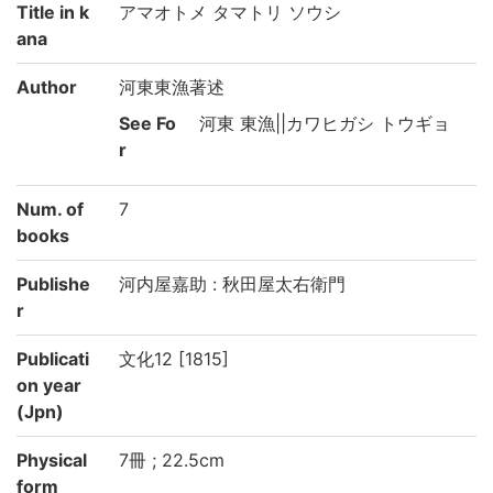
Title in k
アマオトメ タマトリ ソウシ
ana
Author
河東東漁著述
See Fo
河東 東漁||カワヒガシ トウギョ
r
Num. of
7
books
Publishe
河内屋嘉助 : 秋田屋太右衛門
r
Publicati
文化12 [1815]
on year
(Jpn)
Physical
7冊 ; 22.5cm
form