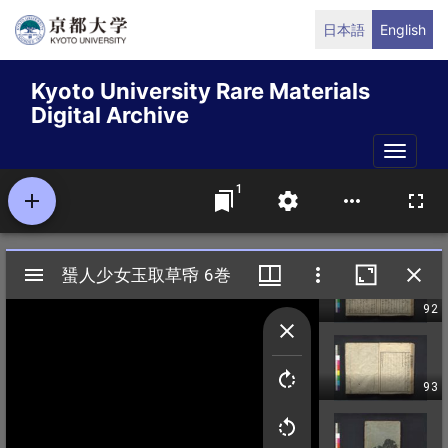
Skip
日本語
English
to
main
Kyoto University Rare Materials
content
Digital Archive
Toggle
naviga