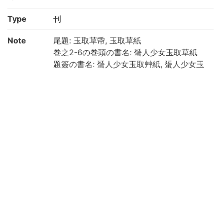
Type
刊
Note
尾題: 玉取草帋, 玉取草紙
巻之2-6の巻頭の書名: 蜑人少女玉取草紙
題簽の書名: 蜑人少女玉取艸紙, 蜑人少女玉
取艸帋
責任表示は巻之1の内題下及び見返しによる
巻之1見返し: 東漁先生戯編/全部七冊/蜑人
少女玉取艸帋/崇文堂梓/一峯齋馬圎畫
全[141]丁 (巻之1: 21丁, 巻之2上: 15丁, 巻之
2下: 15丁, 巻之3: 17丁, 巻之4: 25丁, 巻之5:
26丁, 巻之6: 22丁)
4周単辺, 毎半丁10行
漢字交り平仮名文, 一部振仮名付
和装, 帙入
印記: 「大」
保存状態: 汚損, 虫損, くたびれあり
国文学研究資料館「日本語の歴史的典籍の