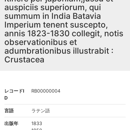
auspiciis superiorum, qui
summum in India Batavia
Imperium tenent suscepto,
annis 1823-1830 collegit, notis
observationibus et
adumbrationibus illustrabit :
Crustacea
レコードI
RB00000004
D
言語
ラテン語
出版年
1833