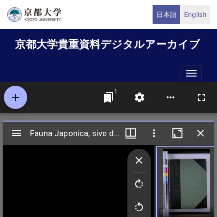
メ
日本語
English
イ
ン
京都大学貴重資料デジタルアーカイブ
コ
ン
テ
Toggle
ン
naviga
ツ
に
移
動