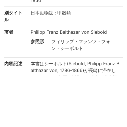
1850
別タイト
日本動物誌 : 甲殻類
ル
著者
Philipp Franz Balthazar von Siebold
参照形
フィリップ・フランツ・フォ
ン・シーボルト
内容記述
本書はシーボルト(Siebold, Philipp Franz B
althazar von, 1796-1866)が長崎に滞在し
た1823-1829年間に採集した膨大な動物標
本や、川原慶賀などの日本人絵師が描いた
下絵をもとに、ライデン博物館の3人の研究
者によって作成され、1833年から1850年と
いう長期にわたって5つの部篇が分冊刊行さ
れました。日本の動物について欧文で記載
した最初の資料であり、本書によって日本
の動物が西欧に広く紹介されました。(出典: