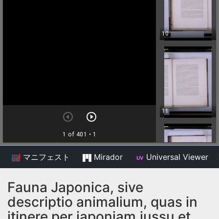
マニフェスト
Mirador
Universal Viewer
/
Fauna Japonica, sive
descriptio animalium, quas in
itinere per japoniam,jussu et