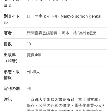
ヨミ
別タイト
ローマ字タイトル: Naikyō somon genkai
ル
著者
門間嘉寛(道碩)輯・岡本一抱(為竹)鑑定
冊数
13
出版年
寛保4年
（和暦）
形態・版
刊 和大
情報
写刊の別
刊
注記
「京都大学附属図書館所蔵『富士川文庫』
保存・公開のための修復・電子化事業-わが