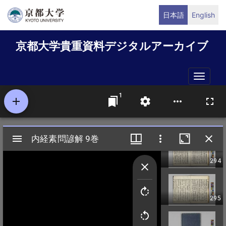
メ
日本語
English
イ
ン
京都大学貴重資料デジタルアーカイブ
コ
ン
テ
Toggle
ン
naviga
ツ
に
移
動