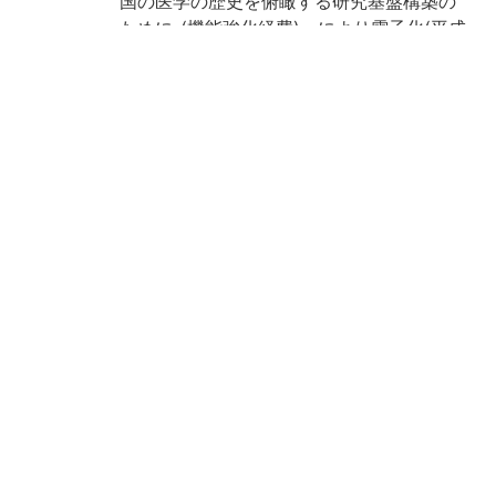
国の医学の歴史を俯瞰する研究基盤構築の
ために-(機能強化経費)」により電子化(平成
28年度)
請求記号
ナ/17
登録番号
186403
NDC
490
作成年度
2016
権利関係
二次利用
https://rmda.kulib.kyoto-u.ac.jp/reuse
方法
所蔵
京都大学附属図書館 Main Library, Kyoto U