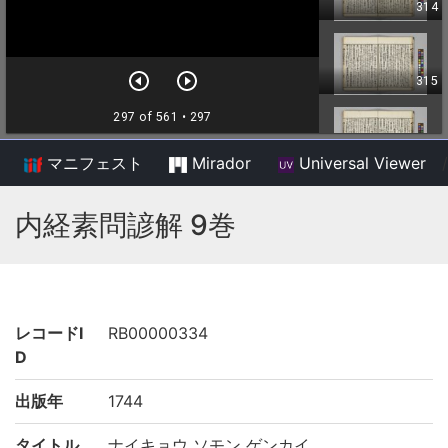
マニフェスト
Mirador
Universal Viewer
/
内経素問諺解 9巻
レコードI
RB00000334
D
出版年
1744
タイトル
ナイキョウ ソモン ゲンカイ