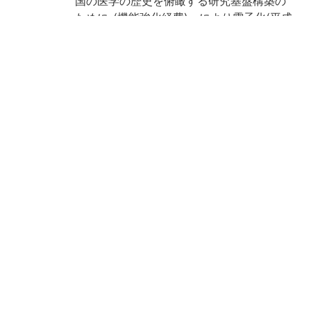
国の医学の歴史を俯瞰する研究基盤構築の
ために-(機能強化経費)」により電子化(平成
28年度)
請求記号
ナ/17
登録番号
186403
NDC
490
作成年度
2016
権利関係
二次利用
https://rmda.kulib.kyoto-u.ac.jp/reuse
方法
所蔵
京都大学附属図書館 Main Library, Kyoto U