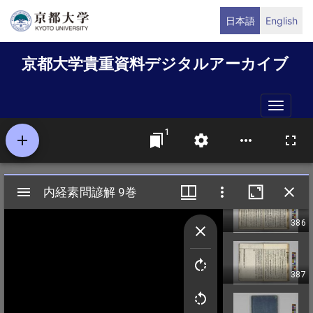
メ
日本語
English
イ
ン
京都大学貴重資料デジタルアーカイブ
コ
ン
テ
Toggle
ン
naviga
ツ
に
移
動