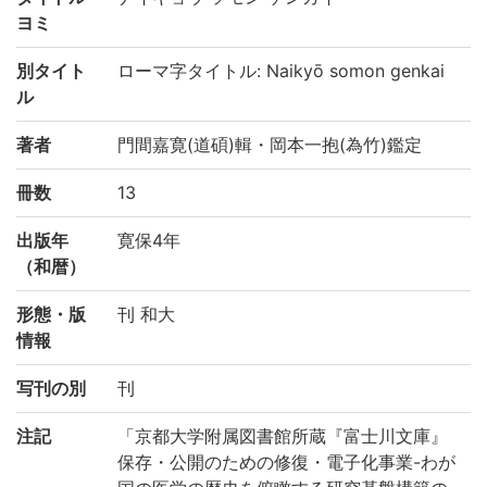
ヨミ
別タイト
ローマ字タイトル: Naikyō somon genkai
ル
著者
門間嘉寛(道碩)輯・岡本一抱(為竹)鑑定
冊数
13
出版年
寛保4年
（和暦）
形態・版
刊 和大
情報
写刊の別
刊
注記
「京都大学附属図書館所蔵『富士川文庫』
保存・公開のための修復・電子化事業-わが