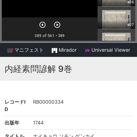
マニフェスト
Mirador
Universal Viewer
/
内経素問諺解 9巻
レコードI
RB00000334
D
出版年
1744
タイトル
ナイキョウ ソモン ゲンカイ