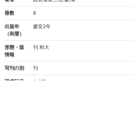
冊数
8
出版年
慶安2年
（和暦）
形態・版
刊 和大
情報
写刊の別
刊
請求記号
ケ/49
登録番号
184523
NDC
490
権利関係