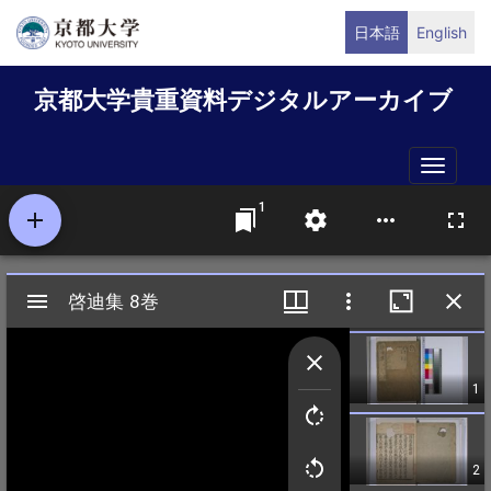
メ
日本語
English
イ
ン
京都大学貴重資料デジタルアーカイブ
コ
ン
テ
Toggle
ン
naviga
ツ
に
移
動