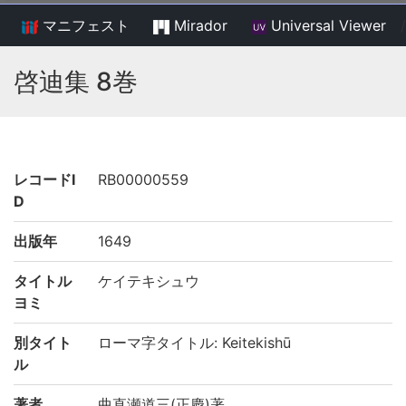
マニフェスト
Mirador
Universal Viewer
/
啓迪集 8巻
レコードI
RB00000559
D
出版年
1649
タイトル
ケイテキシュウ
ヨミ
別タイト
ローマ字タイトル: Keitekishū
ル
著者
曲直瀬道三(正慶)著