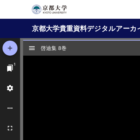
メ
イ
Main
ン
京都大学貴重資料デジタルアーカ
コ
navigation
ン
テ
ン
ツ
に
移
動