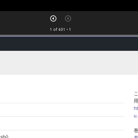
h
u
shū
巻