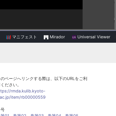
マニフェスト
Mirador
Universal Viewer
/
このページへリンクする際は、以下のURLをご利
用ください。
ttps://rmda.kulib.kyoto-
.ac.jp/item/rb00000559
巻号
第01
巻第02
巻第03
巻第04
巻第05