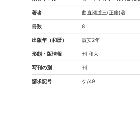
著者
曲直瀬道三(正慶)著
冊数
8
出版年（和暦）
慶安2年
形態・版情報
刊 和大
写刊の別
刊
請求記号
ケ/49
登録番号
184523
NDC
490
権利関係