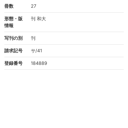
冊数
27
形態・版
刊 和大
情報
写刊の別
刊
請求記号
サ/41
登録番号
184889
NDC
490
権利関係
二次利用
https://rmda.kulib.kyoto-u.ac.jp/reuse
方法