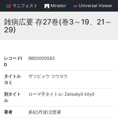
マニフェスト
Mirador
Universal Viewer
/
雑病広要 存27巻(巻3～19、21～
29)
レコードI
RB00000583
D
タイトル
ザツビョウ コウヨウ
ヨミ
別タイト
ローマ字タイトル: Zatsubyō kōyō
ル
著者
多紀(丹波)元堅著