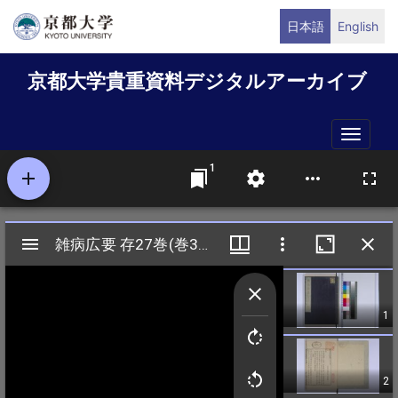
メ
日本語
English
イ
ン
京都大学貴重資料デジタルアーカイブ
コ
ン
テ
Toggle
ン
naviga
ツ
に
移
動