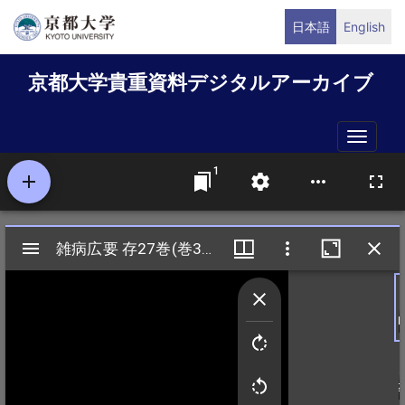
メ
日本語
English
イ
ン
京都大学貴重資料デジタルアーカイブ
コ
ン
テ
Toggle
ン
naviga
ツ
に
移
動