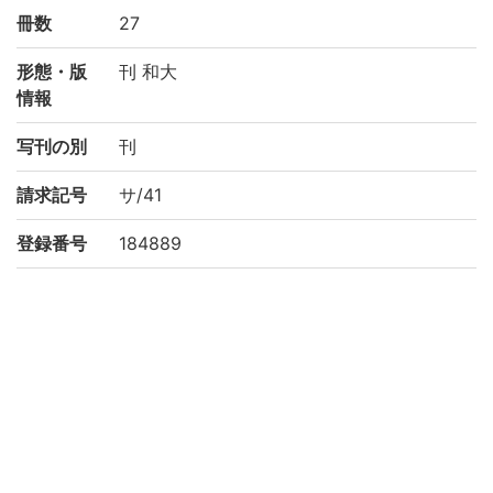
冊数
27
形態・版
刊 和大
情報
写刊の別
刊
請求記号
サ/41
登録番号
184889
NDC
490
権利関係
二次利用
https://rmda.kulib.kyoto-u.ac.jp/reuse
方法