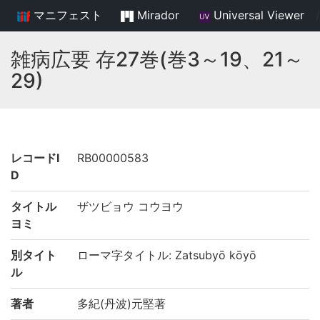
マニフェスト
Mirador
Universal Viewer
/
雑病広要 存27巻(巻3～19、21～
29)
レコードI
RB00000583
D
タイトル
ザツビョウ コウヨウ
ヨミ
別タイト
ローマ字タイトル: Zatsubyō kōyō
ル
著者
多紀(丹波)元堅著