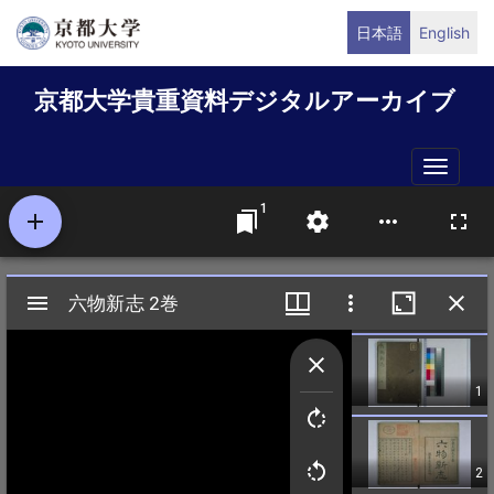
メ
日本語
English
イ
ン
京都大学貴重資料デジタルアーカイブ
コ
ン
テ
Toggle
ン
naviga
ツ
に
移
動