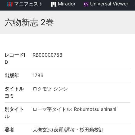
マニフェスト
Mirador
Universal Viewer
/
六物新志 2巻
レコードI
RB00000758
D
出版年
1786
タイトル
ロクモツ シンシ
ヨミ
別タイト
ローマ字タイトル: Rokumotsu shinshi
ル
著者
大槻玄沢(茂質)譚考・杉田勤校訂