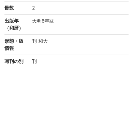
冊数
2
出版年
天明6年跋
（和暦）
形態・版
刊 和大
情報
写刊の別
刊
請求記号
リ/5
登録番号
187346
NDC
490
権利関係