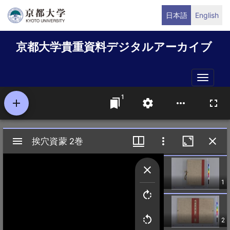
メ
日本語
English
イ
ン
京都大学貴重資料デジタルアーカイブ
コ
ン
テ
Toggle
ン
naviga
ツ
に
移
動