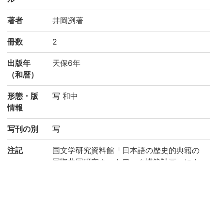
著者
井岡冽著
冊数
2
出版年
天保6年
（和暦）
形態・版
写 和中
情報
写刊の別
写
注記
国文学研究資料館「日本語の歴史的典籍の
国際共同研究ネットワーク構築計画」によ
り電子化(平成28年度)
請求記号
ア/54
登録番号
705789