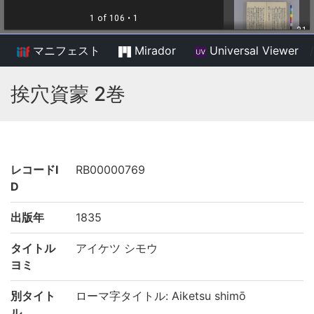
マニフェスト
Mirador
Universal Viewer
/
挨穴資蒙 2巻
レコードI
RB00000769
D
出版年
1835
タイトル
アイケツ シモウ
ヨミ
別タイト
ローマ字タイトル: Aiketsu shimō
ル